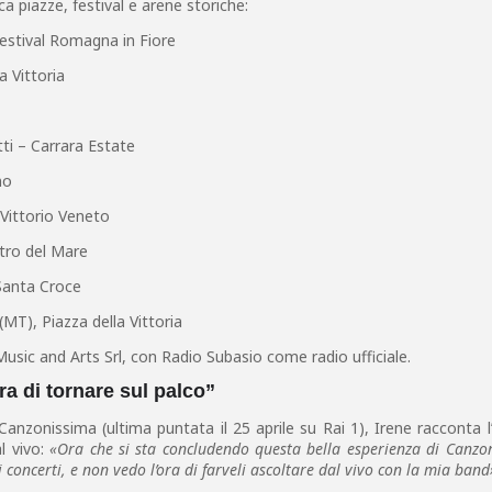
a piazze, festival e arene storiche:
estival Romagna in Fiore
 Vittoria
ti – Carrara Estate
no
a Vittorio Veneto
tro del Mare
 Santa Croce
(MT), Piazza della Vittoria
Music and Arts Srl, con Radio Subasio come radio ufficiale.
ra di tornare sul palco”
 Canzonissima (ultima puntata il 25 aprile su Rai 1), Irene racconta l
l vivo:
«Ora che si sta concludendo questa bella esperienza di Canzo
concerti, e non vedo l’ora di farveli ascoltare dal vivo con la mia band