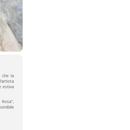
i che la
l’artista
e estiva
e Rosa”,
ponibile