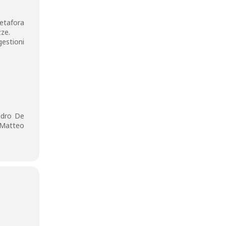
metafora
zze.
gestioni
andro De
 Matteo