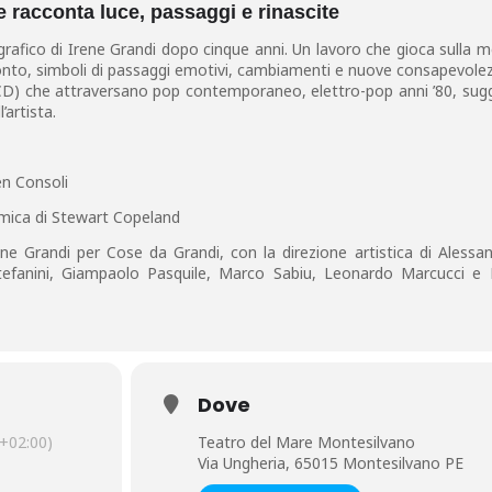
 racconta luce, passaggi e rinascite
grafico di Irene Grandi dopo cinque anni. Un lavoro che gioca sulla 
amonto, simboli di passaggi emotivi, cambiamenti e nuove consapevole
e CD) che attraversano pop contemporaneo, elettro-pop anni ’80, sug
’artista.
en Consoli
itmica di Stewart Copeland
ene Grandi per Cose da Grandi, con la direzione artistica di Aless
Stefanini, Giampaolo Pasquile, Marco Sabiu, Leonardo Marcucci e
Dove
+02:00)
Teatro del Mare Montesilvano
Via Ungheria, 65015 Montesilvano PE