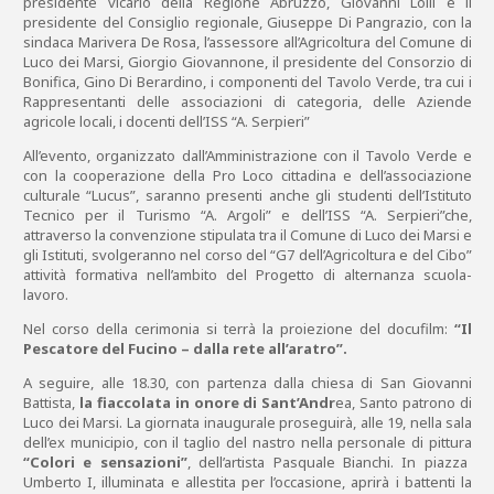
presidente vicario della Regione Abruzzo, Giovanni Lolli e il
presidente del Consiglio regionale, Giuseppe Di Pangrazio, con la
sindaca Marivera De Rosa, l’assessore all’Agricoltura del Comune di
Luco dei Marsi, Giorgio Giovannone, il presidente del Consorzio di
Bonifica, Gino Di Berardino, i componenti del Tavolo Verde, tra cui i
Rappresentanti delle associazioni di categoria, delle Aziende
agricole locali, i docenti dell’ISS “A. Serpieri”
All’evento, organizzato dall’Amministrazione con il Tavolo Verde e
con la cooperazione della Pro Loco cittadina e dell’associazione
culturale “Lucus”, saranno presenti anche gli studenti dell’Istituto
Tecnico per il Turismo “A. Argoli” e dell’ISS “A. Serpieri”che,
attraverso la convenzione stipulata tra il Comune di Luco dei Marsi e
gli Istituti, svolgeranno nel corso del “G7 dell’Agricoltura e del Cibo”
attività formativa nell’ambito del Progetto di alternanza scuola-
lavoro.
Nel corso della cerimonia si terrà la proiezione del docufilm:
“Il
Pescatore del Fucino – dalla rete all’aratro”.
A seguire, alle 18.30, con partenza dalla chiesa di San Giovanni
Battista,
la fiaccolata in onore di Sant’Andr
ea, Santo patrono di
Luco dei Marsi. La giornata inaugurale proseguirà, alle 19, nella sala
dell’ex municipio, con il taglio del nastro nella personale di pittura
“Colori e sensazioni”
, dell’artista Pasquale Bianchi. In piazza
Umberto I, illuminata e allestita per l’occasione, aprirà i battenti la