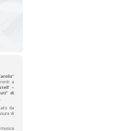
arolis”
pronti a
stell’ –
uti” di
.
ncato da
usura di
: musica