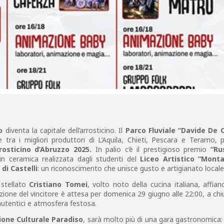
o
diventa la capitale dell’arrosticino. Il
Parco Fluviale “Davide De C
 tra i migliori produttori di L’Aquila, Chieti, Pescara e Teramo, 
rosticino d’Abruzzo 2025.
In palio c’è il prestigioso premio
“Ru
in ceramica realizzata dagli studenti del
Liceo Artistico “Monta
 di Castelli
: un riconoscimento che unisce gusto e artigianato locale
 stellato
Cristiano Tomei
, volto noto della cucina italiana, affia
ione del vincitore è attesa per domenica 29 giugno alle 22:00, a chi
autentici e atmosfera festosa.
ione Culturale Paradiso
, sarà molto più di una gara gastronomica