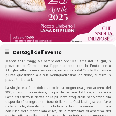
Dettagli dell'evento
Mercoledì 1 maggio
a partire dalle ore 10 a
Lama dei Peligni
, in
provincia di Chieti, torna l’appuntamento con la
Festa della
Sfogliatella.
La manifestazione, organizzata dal Circolo Il sorriso e
giunta quest’anno alla sua ventiquattresima edizione, si terrà in
piazza Umberto I.
La sfogliatella è un dolce tipico le cui origini risalgono ai primi del
‘900, quando donna Anna, moglie del barone Tabbasi, si trasferì a
Lama ed adattò la ricetta della più nota sfogliatella napoletana alla
disponibilità di ingredienti tipici della zona. Così la sfoglia, con l’uso
dello strutto, diventò più morbida e la farcitura venne modificata
con l’uso della marmellata d’uva, della marmellata di amarena, del
mosto cotto e delle noci. La ricetta fu custodita gelosamente per