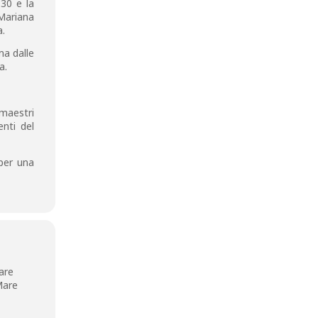
.30 e la
 Mariana
a.
ma dalle
a.
 maestri
nti del
 per una
are
Mare