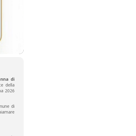
onna di
ce della
mma 2026
mune di
chiamare