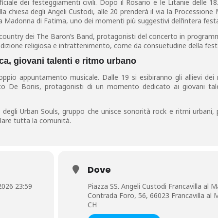
iciale dei festeggiamenti civili. Dopo il Rosario e le Litanie delle 18
lla chiesa degli Angeli Custodi, alle 20 prenderà il via la Processione
la Madonna di Fatima, uno dei momenti più suggestivi dell’intera fest
country dei The Baron’s Band, protagonisti del concerto in program
adizione religiosa e intrattenimento, come da consuetudine della fest
, giovani talenti e ritmo urbano
oppio appuntamento musicale. Dalle 19 si esibiranno gli allievi dei
 De Bonis, protagonisti di un momento dedicato ai giovani tale
o degli Urban Souls, gruppo che unisce sonorità rock e ritmi urbani,
lare tutta la comunità.
Dove
2026 23:59
Piazza SS. Angeli Custodi Francavilla al M
Contrada Foro, 56, 66023 Francavilla al 
CH