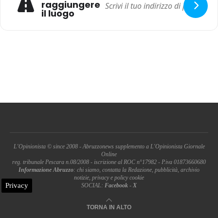
raggiungere
il luogo
L'Opinionista © since 2008 - Abruzzonews supplemento a L'Opinionista Giornale
Online
reg. tribunale Pescara n.08/2008 - iscrizione al ROC n°17982 - P.iva 01873660680
Informazione Abruzzo
: chi siamo, contatta la Redazione, pubblicità, archivio
notizie, privacy e policy cookie
Privacy
SOCIAL:
Facebook
-
X
TORNA IN ALTO