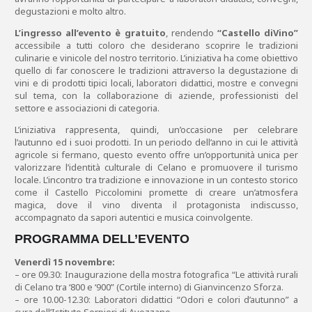
degustazioni e molto altro.
L’ingresso all’evento è gratuito
, rendendo
“Castello diVino”
accessibile a tutti coloro che desiderano scoprire le tradizioni
culinarie e vinicole del nostro territorio. L’iniziativa ha come obiettivo
quello di far conoscere le tradizioni attraverso la degustazione di
vini e di prodotti tipici locali, laboratori didattici, mostre e convegni
sul tema, con la collaborazione di aziende, professionisti del
settore e associazioni di categoria.
L’iniziativa rappresenta, quindi, un’occasione per celebrare
l’autunno ed i suoi prodotti. In un periodo dell’anno in cui le attività
agricole si fermano, questo evento offre un’opportunità unica per
valorizzare l’identità culturale di Celano e promuovere il turismo
locale. L’incontro tra tradizione e innovazione in un contesto storico
come il Castello Piccolomini promette di creare un’atmosfera
magica, dove il vino diventa il protagonista indiscusso,
accompagnato da sapori autentici e musica coinvolgente.
PROGRAMMA DELL’EVENTO
Venerdì 15 novembre:
– ore 09.30: Inaugurazione della mostra fotografica “Le attività rurali
di Celano tra ‘800 e ‘900” (Cortile interno) di Gianvincenzo Sforza.
– ore 10.00-12.30: Laboratori didattici “Odori e colori d’autunno” a