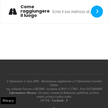
Come
raggiungere
il luogo
L'Opinionista © since 2008 - Abruzzonews supplemento a L'Opinionista Giornale
Online
reg. tribunale Pescara n.08/2008 - iscrizione al ROC n°17982 - P.iva 01873660680
Informazione Abruzzo
: chi siamo, contatta la Redazione, pubblicità, archivio
notizie, privacy e policy cookie
Privacy
SOCIAL:
Facebook
-
X