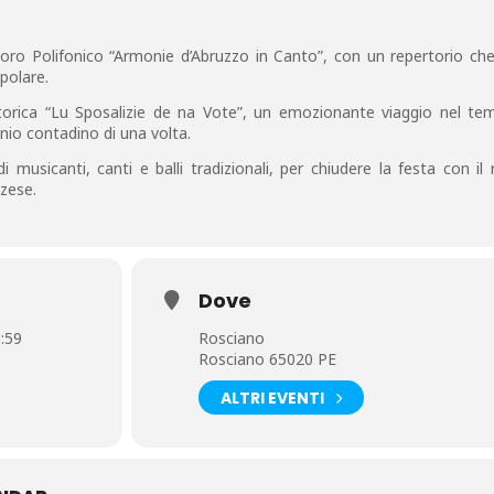
oro Polifonico “Armonie d’Abruzzo in Canto”, con un repertorio ch
polare.
orica “Lu Sposalizie de na Vote”, un emozionante viaggio nel te
nio contadino di una volta.
 musicanti, canti e balli tradizionali, per chiudere la festa con il
zzese.
Dove
3:59
Rosciano
Rosciano 65020 PE
ALTRI EVENTI