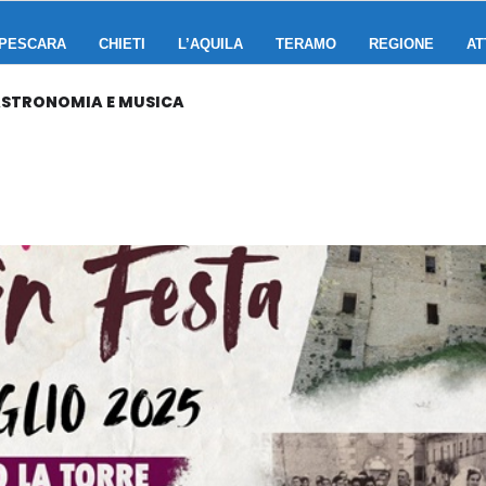
PESCARA
CHIETI
L’AQUILA
TERAMO
REGIONE
AT
ASTRONOMIA E MUSICA