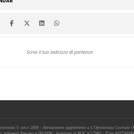
ENDAR
inionista © since 2008 - Abruzzonews supplemento a L'Opinionista Giornale O
g. tribunale Pescara n.08/2008 - iscrizione al ROC n°17982 - P.iva 01873660