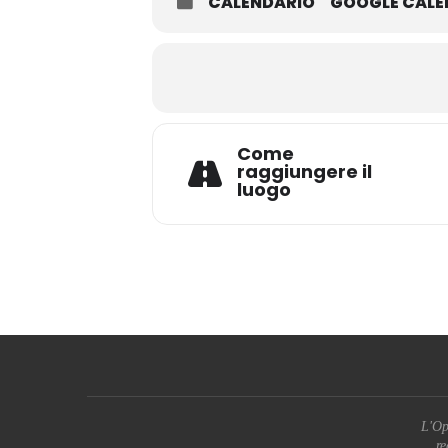
CALENDARIO
GOOGLE CAL
Come
raggiungere il
luogo
L'Op
re