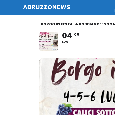
"BORGO IN FESTA" A ROSCIANO: ENOG
04
06
LUG