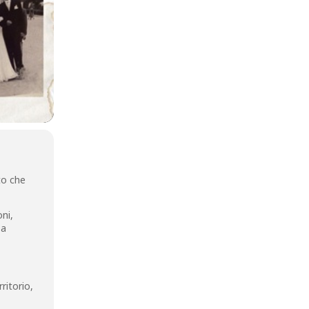
to che
ni,
 a
ritorio,