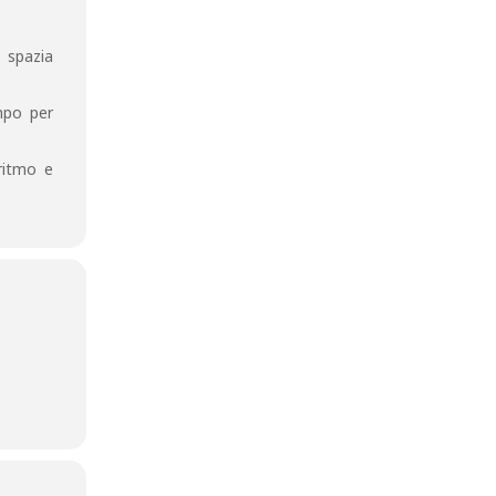
e spazia
mpo per
 ritmo e