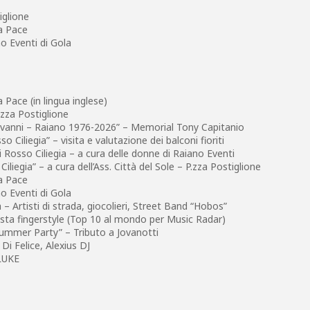
iglione
la Pace
o Eventi di Gola
 Pace (in lingua inglese)
zza Postiglione
iovanni – Raiano 1976-2026” – Memorial Tony Capitanio
o Ciliegia” – visita e valutazione dei balconi fioriti
ti Rosso Ciliegia – a cura delle donne di Raiano Eventi
iliegia” – a cura dell’Ass. Città del Sole – P.zza Postiglione
la Pace
o Eventi di Gola
 – Artisti di strada, giocolieri, Street Band “Hobos”
sta fingerstyle (Top 10 al mondo per Music Radar)
mmer Party” – Tributo a Jovanotti
Di Felice, Alexius DJ
 LUKE