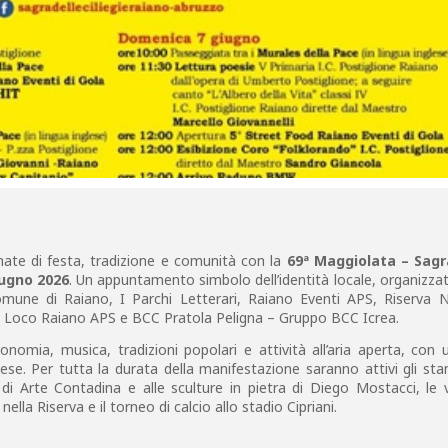
nate di festa, tradizione e comunità con la
69ª Maggiolata – Sagr
iugno 2026
. Un appuntamento simbolo dell’identità locale, organizzat
mune di Raiano, I Parchi Letterari, Raiano Eventi APS, Riserva N
o Loco Raiano APS e BCC Pratola Peligna – Gruppo BCC Icrea.
nomia, musica, tradizioni popolari e attività all’aria aperta, con 
ese. Per tutta la durata della manifestazione saranno attivi gli sta
 di Arte Contadina e alle sculture in pietra di Diego Mostacci, le v
ella Riserva e il torneo di calcio allo stadio Cipriani.