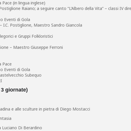
 Pace (in lingua inglese)
ostiglione Raiano; a seguire canto “L’Albero della Vita” – classi IV dir
o Eventi di Gola
 – I.C. Postiglione, Maestro Sandro Giancola
legorici e Gruppi Folkloristici
glione – Maestro Giuseppe Ferroni
la Pace
o Eventi di Gola
 Castelvecchio Subequo
RI
 3 giornate)
adina e alle sculture in pietra di Diego Mostacci
antasia
da Luciano Di Berardino