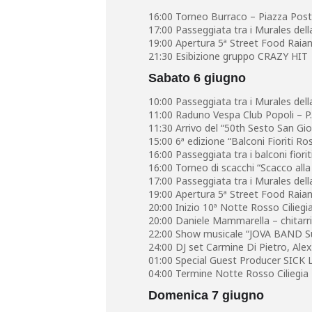
16:00 Torneo Burraco – Piazza Post
17:00 Passeggiata tra i Murales del
19:00 Apertura 5ª Street Food Raian
21:30 Esibizione gruppo CRAZY HIT
Sabato 6 giugno
10:00 Passeggiata tra i Murales della
11:00 Raduno Vespa Club Popoli – P.
11:30 Arrivo del “50th Sesto San G
15:00 6ª edizione “Balconi Fioriti Ross
16:00 Passeggiata tra i balconi fiori
16:00 Torneo di scacchi “Scacco alla C
17:00 Passeggiata tra i Murales del
19:00 Apertura 5ª Street Food Raian
20:00 Inizio 10ª Notte Rosso Ciliegia
20:00 Daniele Mammarella – chitarri
22:00 Show musicale “JOVA BAND Su
24:00 DJ set Carmine Di Pietro, Alex 
01:00 Special Guest Producer SICK
04:00 Termine Notte Rosso Ciliegia
Domenica 7 giugno