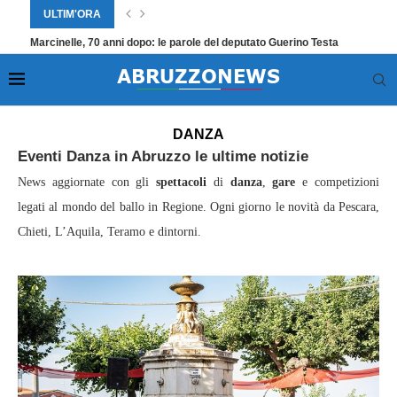
ULTIM'ORA
Marcinelle, 70 anni dopo: le parole del deputato Guerino Testa
Home
»
Eventi Abruzzo
»
Danza
»
Pagina 2
DANZA
Eventi Danza in Abruzzo le ultime notizie
News aggiornate con gli
spettacoli
di
danza
,
gare
e competizioni
legati al mondo del ballo in Regione. Ogni giorno le novità da Pescara,
Chieti, L’Aquila, Teramo e dintorni.