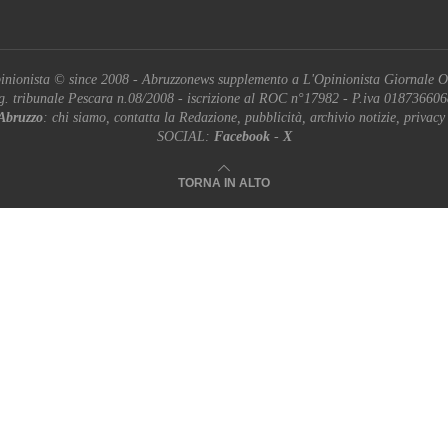
inionista © since 2008 - Abruzzonews supplemento a L'Opinionista Giornale O
g. tribunale Pescara n.08/2008 - iscrizione al ROC n°17982 - P.iva 01873660
Abruzzo
: chi siamo, contatta la Redazione, pubblicità, archivio notizie, privacy
SOCIAL:
Facebook
-
X
TORNA IN ALTO