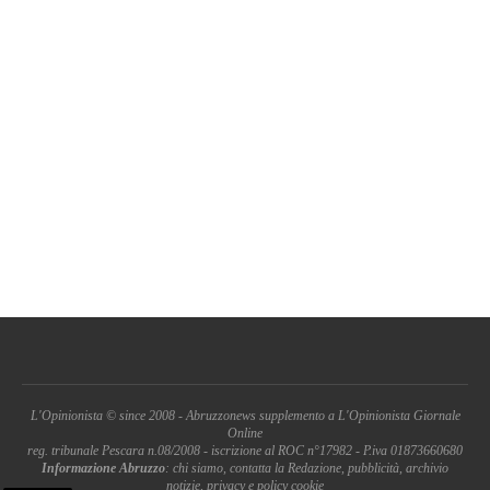
L'Opinionista © since 2008 - Abruzzonews supplemento a L'Opinionista Giornale
Online
reg. tribunale Pescara n.08/2008 - iscrizione al ROC n°17982 - P.iva 01873660680
Informazione Abruzzo
: chi siamo, contatta la Redazione, pubblicità, archivio
notizie, privacy e policy cookie