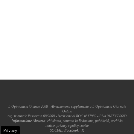
L'Opinionista © since 2008 - Abruzzonews supplemento a L'Opinionista Giornale
Online
reg. tribunale Pescara n.08/2008 - iscrizione al ROC n°17982 - P.iva 01873660680
Informazione Abruzzo
: chi siamo, contatta la Redazione, pubblicità, archivio
notizie, privacy e policy cookie
Privacy
SOCIAL:
Facebook
-
X