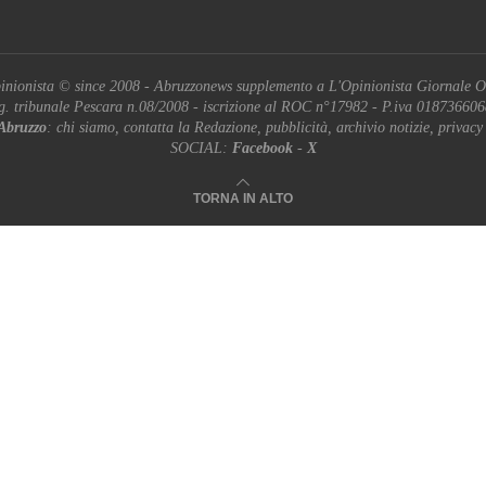
inionista © since 2008 - Abruzzonews supplemento a L'Opinionista Giornale O
g. tribunale Pescara n.08/2008 - iscrizione al ROC n°17982 - P.iva 01873660
Abruzzo
: chi siamo, contatta la Redazione, pubblicità, archivio notizie, privacy
SOCIAL:
Facebook
-
X
TORNA IN ALTO