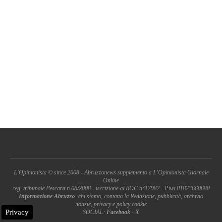
L'Opinionista © since 2008 - Abruzzonews supplemento a L'Opinionista Giornale
Online
reg. tribunale Pescara n.08/2008 - iscrizione al ROC n°17982 - P.iva 01873660680
Informazione Abruzzo
: chi siamo, contatta la Redazione, pubblicità, archivio
notizie, privacy e policy cookie
Privacy
SOCIAL:
Facebook
-
X