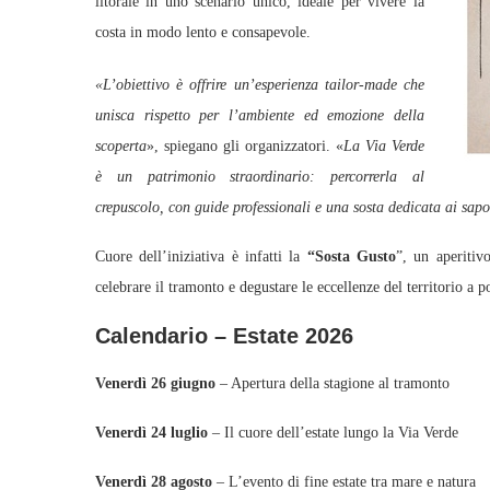
litorale in uno scenario unico, ideale per vivere la
costa in modo lento e consapevole.
«L’obiettivo è offrire un’esperienza tailor‑made che
unisca rispetto per l’ambiente ed emozione della
scoperta
», spiegano gli organizzatori. «
La Via Verde
è un patrimonio straordinario: percorrerla al
crepuscolo, con guide professionali e una sosta dedicata ai sapo
Cuore dell’iniziativa è infatti la
“Sosta Gusto
”, un aperitiv
celebrare il tramonto e degustare le eccellenze del territorio a po
Calendario – Estate 2026
Venerdì 26 giugno
– Apertura della stagione al tramonto
Venerdì 24 luglio
– Il cuore dell’estate lungo la Via Verde
Venerdì 28 agosto
– L’evento di fine estate tra mare e natura