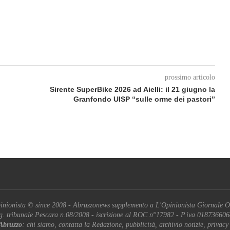
prossimo articolo
Sirente SuperBike 2026 ad Aielli: il 21 giugno la
Granfondo UISP “sulle orme dei pastori”
inionista © since 2008 - Abruzzonews supplemento a L'Opinionista Giornale O
g. tribunale Pescara n.08/2008 - iscrizione al ROC n°17982 - P.iva 01873660
Abruzzo
: chi siamo, contatta la Redazione, pubblicità, archivio notizie, privacy