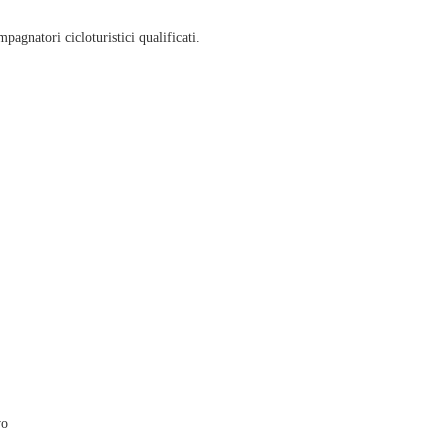
pagnatori cicloturistici qualificati.
vo