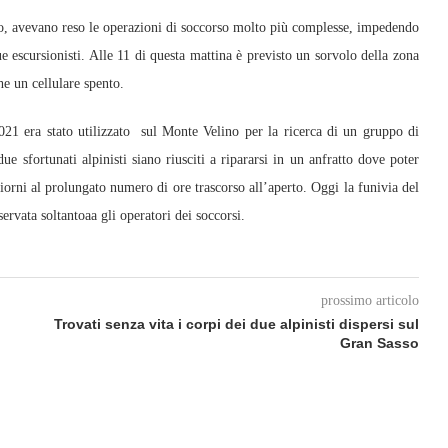
ento, avevano reso le operazioni di soccorso molto più complesse, impedendo
e escursionisti. Alle 11 di questa mattina è previsto un sorvolo della zona
e un cellulare spento.
021 era stato utilizzato sul Monte Velino per la ricerca di un gruppo di
ue sfortunati alpinisti siano riusciti a ripararsi in un anfratto dove poter
iorni al prolungato numero di ore trascorso all’aperto. Oggi la funivia del
ervata soltantoaa gli operatori dei soccorsi.
prossimo articolo
Trovati senza vita i corpi dei due alpinisti dispersi sul
Gran Sasso