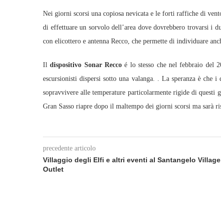
Nei giorni scorsi una copiosa nevicata e le forti raffiche di v
di effettuare un sorvolo dell’area dove dovrebbero trovarsi i du
con elicottero e antenna Recco, che permette di individuare anch
Il
dispositivo Sonar Recco
é lo stesso che nel febbraio del 2
escursionisti dispersi sotto una valanga. . La speranza è che i d
sopravvivere alle temperature particolarmente rigide di questi g
Gran Sasso riapre dopo il maltempo dei giorni scorsi ma sarà ris
precedente articolo
Villaggio degli Elfi e altri eventi al Santangelo Village
Outlet