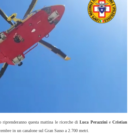
riprenderanno questa mattina le ricerche di
Luca Perazzini
e
Cristian
cembre in un canalone sul Gran Sasso a 2.700 metri.