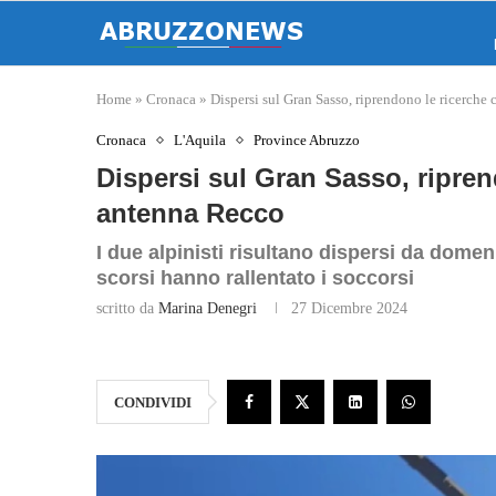
Home
»
Cronaca
»
Dispersi sul Gran Sasso, riprendono le ricerche
Cronaca
L'Aquila
Province Abruzzo
Dispersi sul Gran Sasso, ripren
antenna Recco
I due alpinisti risultano dispersi da dome
scorsi hanno rallentato i soccorsi
scritto da
Marina Denegri
27 Dicembre 2024
CONDIVIDI