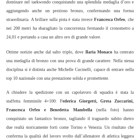
dominare nel taekwondo conquistando una splendida medaglia d’oro e
aggiungendo anche un prezioso bronzo, confermando una forma
straordinaria. A brillare sulla pista è stata invece
Francesca Orfeo
, che
nei 200 metri ha sbaragliato la concorrenza fermando il cronometro a
24,01 e portando a casa un altro oro di grande valore.
Ottime notizie anche dal salto triplo, dove
Ilaria Monaco
ha centrato
una medaglia di bronzo con una prova di grande carattere. Nella stessa
disciplina si è distinta anche Michelle Cucinelli, capace di entrare nella
top 10 nazionale con una prestazione solida e promettente.
A chiudere la spedizione con un capolavoro di squadra è stata la
staffetta femminile 4×100: F
ederica Giorgetti, Greta Zuccarini,
Francesca Orfeo e Benedetta Mambella
(nella foto) hanno
conquistato un fantastico bronzo, tagliando il traguardo subito dietro
due realtà storicamente forti come Torino e Venezia. Un risultato che
conferma la qualità del lavoro svolto dall’allenatore di atletica leggera