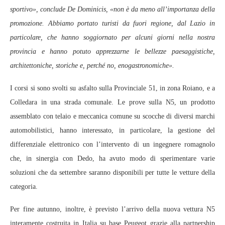
sportivo», conclude De Dominicis, «non è da meno all’importanza della
promozione. Abbiamo portato turisti da fuori regione, dal Lazio in
particolare, che hanno soggiornato per alcuni giorni nella nostra
provincia e hanno potuto apprezzarne le bellezze paesaggistiche,
architettoniche, storiche e, perché no, enogastronomiche».
I corsi si sono svolti su asfalto sulla Provinciale 51, in zona Roiano, e a
Colledara in una strada comunale. Le prove sulla N5, un prodotto
assemblato con telaio e meccanica comune su scocche di diversi marchi
automobilistici, hanno interessato, in particolare, la gestione del
differenziale elettronico con l’intervento di un ingegnere romagnolo
che, in sinergia con Dedo, ha avuto modo di sperimentare varie
soluzioni che da settembre saranno disponibili per tutte le vetture della
categoria.
Per fine autunno, inoltre, è previsto l’arrivo della nuova vettura N5
interamente costruita in Italia su base Peugeot grazie alla partnership