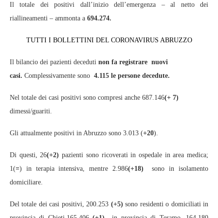
Il totale dei positivi dall’inizio dell’emergenza – al netto dei
riallineamenti – ammonta a
694.274.
TUTTI I BOLLETTINI DEL CORONAVIRUS ABRUZZO
Il bilancio dei pazienti deceduti
non fa registrare nuovi
casi
.
Complessivamente sono
4.115 le persone decedute.
Nel totale dei casi positivi sono compresi anche 687.146
(+ 7)
dimessi/guariti.
Gli attualmente positivi in Abruzzo sono 3.013 (
+20
).
Di questi, 26
(+2)
pazienti sono ricoverati in ospedale in area medica;
1(
=
)
in terapia intensiva, mentre 2.986
(+18)
sono in isolamento
domiciliare.
Del totale dei casi positivi, 200.253
(+5)
sono residenti o domiciliati in
provincia di Chieti,165.406
(+1)
in provincia di Teramo, 164.180