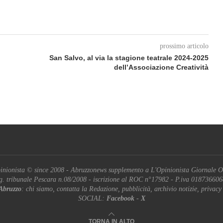
prossimo articolo
San Salvo, al via la stagione teatrale 2024-2025
dell’Associazione Creatività
inionista © since 2008 - Abruzzonews supplemento a L'Opinionista Giornale O
g. tribunale Pescara n.08/2008 - iscrizione al ROC n°17982 - P.iva 01873660
Abruzzo
: chi siamo, contatta la Redazione, pubblicità, archivio notizie, privacy
SOCIAL:
Facebook
-
X
TORNA IN ALTO