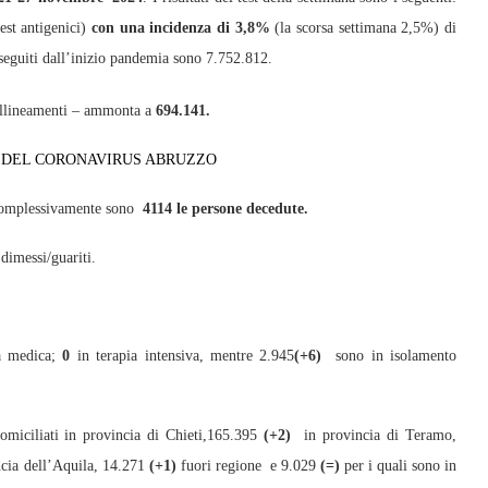
st antigenici)
con una incidenza di 3,8%
(la scorsa settimana 2,5%) di
i eseguiti dall’inizio pandemia sono 7.752.812.
riallineamenti – ammonta a
694.141.
I DEL CORONAVIRUS ABRUZZO
omplessivamente sono
4114 le persone decedute.
dimessi/guariti.
ea medica;
0
in terapia intensiva, mentre 2.945
(+6)
sono in isolamento
omiciliati in provincia di Chieti,165.395
(+2)
in provincia di Teramo,
cia dell’Aquila, 14.271
(+1)
fuori regione e 9.029
(=)
per i quali sono in