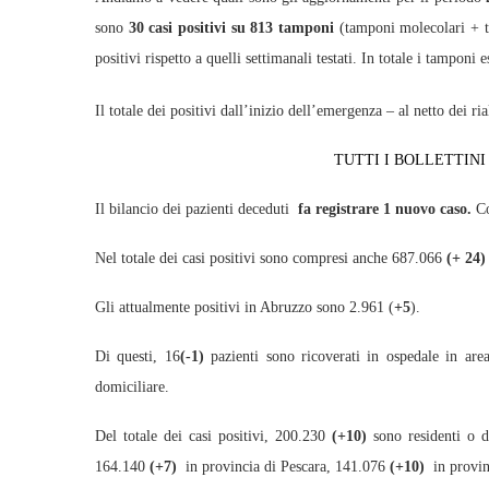
sono
30 casi positivi su 813 tamponi
(tamponi molecolari + te
positivi rispetto a quelli settimanali testati. In totale i tampon
Il totale dei positivi dall’inizio dell’emergenza – al netto dei 
TUTTI I BOLLETTIN
Il bilancio dei pazienti deceduti
fa registrare 1 nuovo caso
.
C
Nel totale dei casi positivi sono compresi anche 687.066
(+ 24)
Gli attualmente positivi in Abruzzo sono 2.961 (
+5
).
Di questi, 16
(-1)
pazienti sono ricoverati in ospedale in ar
domiciliare.
Del totale dei casi positivi, 200.230
(+10)
sono residenti o d
164.140
(+7)
in provincia di Pescara, 141.076
(+10)
in provin