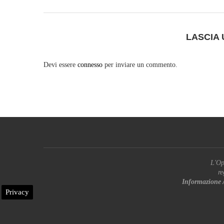
LASCIA
Devi essere
connesso
per inviare un commento.
L'Op
re
Informazione 
Privacy