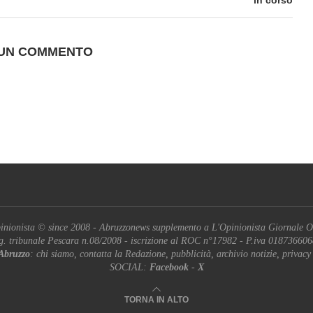
in corso
 UN COMMENTO
inionista © since 2008 - Abruzzonews supplemento a L'Opinionista Giornale O
g. tribunale Pescara n.08/2008 - iscrizione al ROC n°17982 - P.iva 01873660
Abruzzo
: chi siamo, contatta la Redazione, pubblicità, archivio notizie, privacy
SOCIAL:
Facebook
-
X
TORNA IN ALTO