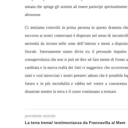
umana che spinge gli uomini ad essere partecipi spiritualmente 
abruzzese.
Ci sentiamo coinvolti in prima persona in questo dramma che h
soccorso ai nostri conterranei è disperato nel senso di incontrolla
necessità da inviare nelle zone dell’interno e messi a disposiz
litorale. Internamente siamo divisi tra il personale impulso
consapevolezza che non si può nè dire nè fare niente di fronte a
cambiata e la nuova realtà dei fatti ci suggerisce che occorrera
tanti e così intrecciati i nostri pensieri adesso che è possibile 
futuro e in più incredulità e rabbia nel venire a conoscenza
disastrate mentre la terra e il cuore continuano a tremare.
precedente articolo
La terra trema! testimonianza da Francavilla al Mare