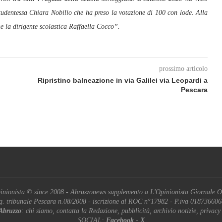
a studentessa Chiara Nobilio che ha preso la votazione di 100 con lode. Alla
e la dirigente scolastica Raffaella Cocco”.
prossimo articolo
Ripristino balneazione in via Galilei via Leopardi a
Pescara
inionista © since 2008 - Abruzzonews supplemento a L'Opinionista Giornale O
g. tribunale Pescara n.08/2008 - iscrizione al ROC n°17982 - P.iva 01873660
Abruzzo
: chi siamo, contatta la Redazione, pubblicità, archivio notizie, privacy
SOCIAL:
Facebook
-
X