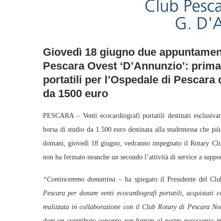
Giovedì 18 giugno due appuntament
Pescara Ovest ‘D’Annunzio’: prima 
portatili per l’Ospedale di Pescara
da 1500 euro
PESCARA – Venti ecocardiografi portatili destinati esclusiva
borsa di studio da 1.500 euro destinata alla studentessa che pi
domani, giovedì 18 giugno, vedranno impegnato il Rotary Clu
non ha fermato neanche un secondo l’attività di service a support
“Cominceremo domattina –
ha spiegato il Presidente del C
Pescara per donare venti ecocardiografi portatili, acquistati co
realizzata in collaborazione con il Club Rotary di Pescara Nor
dare un contributo concreto per fornire al nostro nosocomio 