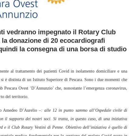
i vedranno impegnato il Rotary Club
la donazione di 20 ecocardiografi
 quindi la consegna di una borsa di studio
mente al trattamento dei pazienti Covid in isolamento domiciliare e una
ù si è distinta di un Istituto Superiore di Pescara. Sono i due momenti che
b Pescara Ovest ‘D’Annunzio’ che, nonostante l’emergenza coronavirus,
o del territorio.
lub Amedeo D’Aurelio –
: alle 12 in punto saremo all’Ospedale civile di
n il supporto dei nostri soci. Si tratta, in questo caso, di una iniziativa
d e il Club Rotary Vestini di Penne. Obiettivo dell’iniziativa è quello di
materiale medico fondamentale per la gestione del malato Covid posto in