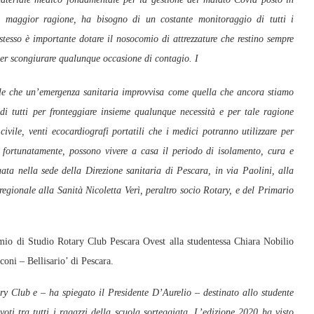
 a maggior ragione, ha bisogno di un costante monitoraggio di tutti i
stesso è importante dotare il nosocomio di attrezzature che restino sempre
 per scongiurare qualunque occasione di contagio. I
ole che un’emergenza sanitaria improvvisa come quella che ancora stiamo
di tutti per fronteggiare insieme qualunque necessità e per tale ragione
ivile, venti ecocardiografi portatili che i medici potranno utilizzare per
, fortunatamente, possono vivere a casa il periodo di isolamento, cura e
ta nella sede della Direzione sanitaria di Pescara, in via Paolini, alla
regionale alla Sanità Nicoletta Verì, peraltro socio Rotary, e del Primario
mio di Studio Rotary Club Pescara Ovest alla studentessa Chiara Nobilio
coni – Bellisario’ di Pescara.
ary Club e – ha spiegato il Presidente D’Aurelio – destinato allo studente
voti tra tutti i ragazzi della scuola sorteggiata. L’edizione 2020 ha visto