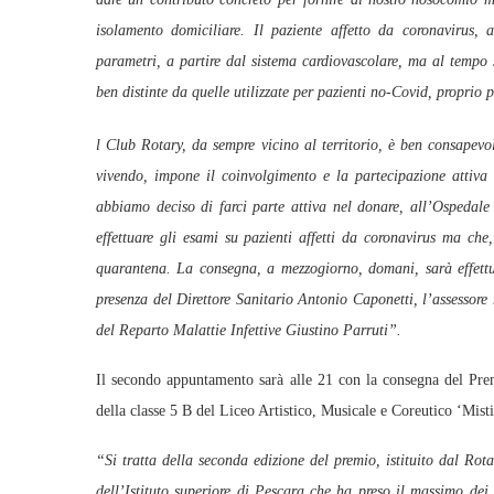
isolamento domiciliare. Il paziente affetto da coronavirus,
parametri, a partire dal sistema cardiovascolare, ma al tempo 
ben distinte da quelle utilizzate per pazienti no-Covid, proprio
l Club Rotary, da sempre vicino al territorio, è ben consapev
vivendo, impone il coinvolgimento e la partecipazione attiva 
abbiamo deciso di farci parte attiva nel donare, all’Ospedale c
effettuare gli esami su pazienti affetti da coronavirus ma che
quarantena. La consegna, a mezzogiorno, domani, sarà effettua
presenza del Direttore Sanitario Antonio Caponetti, l’assessore 
del Reparto Malattie Infettive Giustino Parruti”.
Il secondo appuntamento sarà alle 21 con la consegna del Pre
della classe 5 B del Liceo Artistico, Musicale e Coreutico ‘Misti
“Si tratta della seconda edizione del premio, istituito dal Rot
dell’Istituto superiore di Pescara che ha preso il massimo dei 