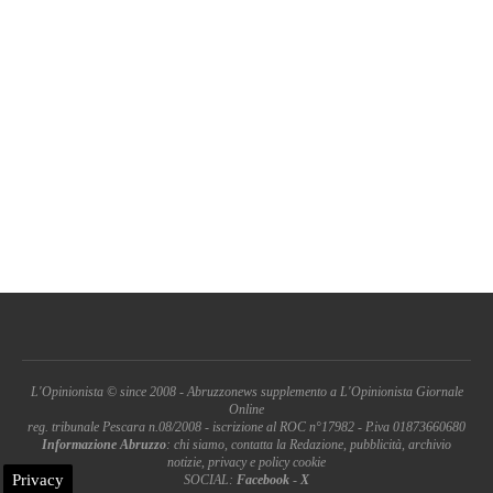
L'Opinionista © since 2008 - Abruzzonews supplemento a L'Opinionista Giornale
Online
reg. tribunale Pescara n.08/2008 - iscrizione al ROC n°17982 - P.iva 01873660680
Informazione Abruzzo
: chi siamo, contatta la Redazione, pubblicità, archivio
notizie, privacy e policy cookie
Privacy
SOCIAL:
Facebook
-
X