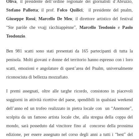
Oliva
, il presidente dell’ordine regionale dei giornalisti d’Abruzzo,
Stefano Pallotta
; il prof.
Folco Quilici
; il presidente del pnalm,
Giuseppe Rossi
;
Marcello De Meo
; il direttore artistico del festival
“Ste paròle che vvajj ràcchiappènne”,
Marcello Teodonio
e
Paolo
Teodonzio
.
Ben 981 scatti sono stati presentati da 165 partecipanti di tutta la
penisola. Molti giovani e donne del territorio hanno espresso con i loro
scatti, emozioni e angolature di quest’area del Pnalm, universalmente
riconosciuta di bellezza mozzafiato.
I premi assegnati, oltre alle targhe ricordo, consistono in piacevoli
soggiorni in attività ricettive del paese, spendibili in qualsiasi weekend
dell’anno ed un trofeo realizzato in pietra locale con un “Anemone”,
scolpita da un famoso artista locale che, alla stregua della coppa del
mondo, sarà posseduto dal vincitore fino al concorso della prossima
edizione, per essere assegnato nel corso degli anni a tutti i “best” del