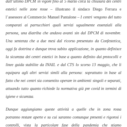
dall’ultimo DPCM in vigore fino al 5 marzo circa la chiusura dei centri
estetici nelle zone rosse –
illustrano il sindaco Diego Ferrara e
l’assessore al Commercio Manuel Pantalone
– I centri vengono del tutto
comparati ai parrucchieri quali servizi ugualmente essenziali alla
persona, una diatriba che andava avanti sin dal DPCM di novembre.
Una sentenza che a due mesi dal ricorso presentato da Confestetica,
oggi fa dottrina e dunque trova subito applicazione, in quanto definisce
la sicurezza dei centri estetici in base a quanto definito dai protocolli e
linee guida stabilite da INAIL e dal CTS lo scorso 13 maggio, che li
equipara agli altri servizi simili alla persona: soprattutto in base al
fatto che nei centri sia consentito operare in ambienti singoli e separati,
attuando tutto quanto richiede la normativa già pre covid in termini di
igiene e sicurezza.
Dunque aggiungiamo queste attività a quelle che in zona rossa
potranno restare aperte e su cui saranno comunque presenti e rigorosi i
controlli, vista la particolare fase della pandemia che stiamo