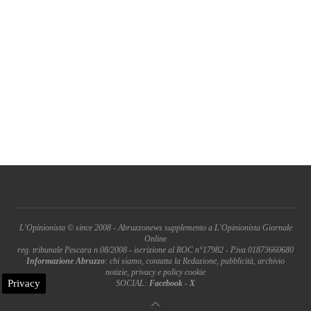
L'Opinionista © since 2008 - Abruzzonews supplemento a L'Opinionista Giornale
Online
reg. tribunale Pescara n.08/2008 - iscrizione al ROC n°17982 - P.iva 01873660680
Informazione Abruzzo
: chi siamo, contatta la Redazione, pubblicità, archivio
notizie, privacy e policy cookie
Privacy
SOCIAL:
Facebook
-
X