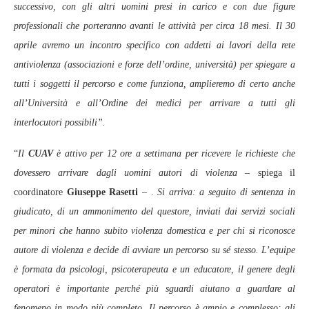
successivo, con gli altri uomini presi in carico e con due figure
professionali che porteranno avanti le attività per circa 18 mesi. Il 30
aprile avremo un incontro specifico con addetti ai lavori della rete
antiviolenza (associazioni e forze dell’ordine, università) per spiegare a
tutti i soggetti il percorso e come funziona, amplieremo di certo anche
all’Università e all’Ordine dei medici per arrivare a tutti gli
interlocutori possibili”.
“
Il
CUAV
è attivo per 12 ore a settimana per ricevere le richieste che
dovessero arrivare dagli uomini autori di violenza
– spiega il
coordinatore
Giuseppe Rasetti
– .
Si arriva: a seguito di sentenza in
giudicato, di un ammonimento del questore, inviati dai servizi sociali
per minori che hanno subito violenza domestica e per chi si riconosce
autore di violenza e decide di avviare un percorso su sé stesso. L’equipe
è formata da psicologi, psicoterapeuta e un educatore, il genere degli
operatori è importante perché più sguardi aiutano a guardare al
fenomeno in modo più completo. Il percorso è ampio e complesso: gli