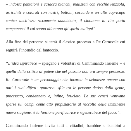
–
indossa pantaloni e casacca bianchi, realizzati con vecchie lenzuola,
arricchiti e colorati con nastri, bottoni, coccarde e un alto copricapo
conico anch’esso riccamente addobbato, il cinturone in vita porta
campanacci il cui suono allontana gli spiriti maligni”.
Alla fine del percorso si terrà il classico processo a Re Carnevale cui
seguirà l’incendio del fantoccio.
“L’idea ispiratrice –
spiegano i volontari di Camminando Insieme
– è
quella della critica al potere che nel passato non era sempre permesso.
Re Carnevale è un personaggio che incarna le debolezze umane con
tutti i suoi difetti: grottesco, sfila tra le persone deriso dalla gente,
processato, condannato e, infine, bruciato. Le sue ceneri venivano
sparse sui campi come atto propiziatorio al raccolto della imminente
nuova stagione: è la funzione purificatrice e rigeneratrice del fuoco”.
Camminando Insieme invita tutti i cittadini, bambine e bambini a