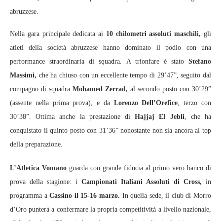
abruzzese.
Nella gara principale dedicata ai
10 chilometri assoluti maschili,
gli
atleti della società abruzzese hanno dominato il podio con una
performance straordinaria di squadra. A trionfare è stato
Stefano
Massimi,
che ha chiuso con un eccellente tempo di 29’47”, seguito dal
compagno di squadra
Mohamed Zerrad,
al secondo posto con 30’29”
(assente nella prima prova), e da
Lorenzo Dell’Orefice
, terzo con
30’38”. Ottima anche la prestazione di
Hajjaj El Jebli
, che ha
conquistato il quinto posto con 31’36” nonostante non sia ancora al top
della preparazione.
L’Atletica Vomano
guarda con grande fiducia al primo vero banco di
prova della stagione: i
Campionati Italiani Assoluti di Cross,
in
programma a
Cassino il 15-16 marzo.
In quella sede, il club di Morro
d’Oro punterà a confermare la propria competitività a livello nazionale,