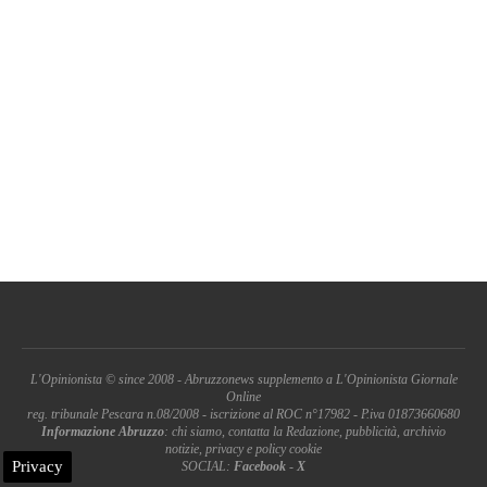
L'Opinionista © since 2008 - Abruzzonews supplemento a L'Opinionista Giornale
Online
reg. tribunale Pescara n.08/2008 - iscrizione al ROC n°17982 - P.iva 01873660680
Informazione Abruzzo
: chi siamo, contatta la Redazione, pubblicità, archivio
notizie, privacy e policy cookie
Privacy
SOCIAL:
Facebook
-
X