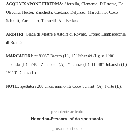
ACQUAESAPONE FIDERMA
: Sferrella, Clemente, D’Ettorre, De
Oliveira, Hector, Zanchetta, Caetano, Delpizzo, Marcelinho, Coco
Schmitt, Zaramello, Tatonetti. All. Bellarte.
ARBITRI
: Giada di Mestre e Astolfi di Rovigo. Crono: Lampadecchia
di Roma2.
MARCATORI
: pt 8’03’’ Bacaro (L), 15’ Jubanski (L); st 1’40’’
Jubanski (L), 3’40’’ Zanchetta (A), 7’ Dimas (L), 11’ 40’’ Jubanski (L),
15’10’ Dimas (L).
NOTE:
spettatori 200 circa; ammoniti Coco Schmitt (A), Forte (L).
precedente articolo
Nocerina-Pescara: sfida spettacolo
prossimo articolo