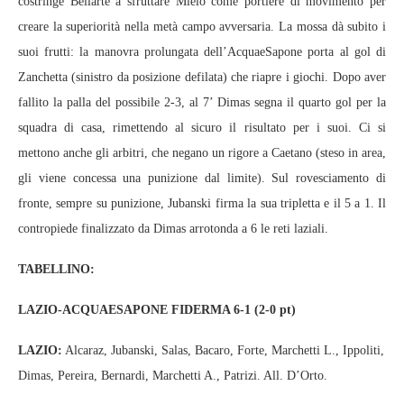
costringe Bellarte a sfruttare Mielo come portiere di movimento per
creare la superiorità nella metà campo avversaria. La mossa dà subito i
suoi frutti: la manovra prolungata dell’AcquaeSapone porta al gol di
Zanchetta (sinistro da posizione defilata) che riapre i giochi. Dopo aver
fallito la palla del possibile 2-3, al 7’ Dimas segna il quarto gol per la
squadra di casa, rimettendo al sicuro il risultato per i suoi. Ci si
mettono anche gli arbitri, che negano un rigore a Caetano (steso in area,
gli viene concessa una punizione dal limite). Sul rovesciamento di
fronte, sempre su punizione, Jubanski firma la sua tripletta e il 5 a 1. Il
contropiede finalizzato da Dimas arrotonda a 6 le reti laziali.
TABELLINO:
LAZIO-ACQUAESAPONE FIDERMA 6-1 (2-0 pt)
LAZIO:
Alcaraz, Jubanski, Salas, Bacaro, Forte, Marchetti L., Ippoliti,
Dimas, Pereira, Bernardi, Marchetti A., Patrizi. All. D’Orto.