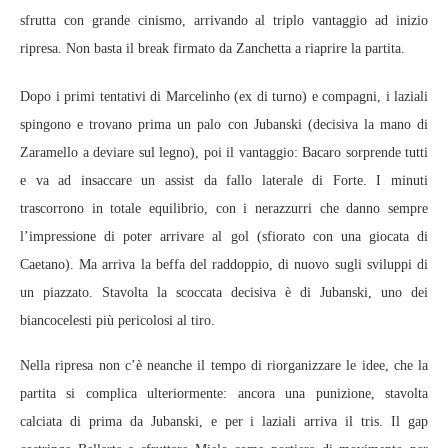
sfrutta con grande cinismo, arrivando al triplo vantaggio ad inizio
ripresa. Non basta il break firmato da Zanchetta a riaprire la partita.
Dopo i primi tentativi di Marcelinho (ex di turno) e compagni, i laziali
spingono e trovano prima un palo con Jubanski (decisiva la mano di
Zaramello a deviare sul legno), poi il vantaggio: Bacaro sorprende tutti
e va ad insaccare un assist da fallo laterale di Forte. I minuti
trascorrono in totale equilibrio, con i nerazzurri che danno sempre
l’impressione di poter arrivare al gol (sfiorato con una giocata di
Caetano). Ma arriva la beffa del raddoppio, di nuovo sugli sviluppi di
un piazzato. Stavolta la scoccata decisiva è di Jubanski, uno dei
biancocelesti più pericolosi al tiro.
Nella ripresa non c’è neanche il tempo di riorganizzare le idee, che la
partita si complica ulteriormente: ancora una punizione, stavolta
calciata di prima da Jubanski, e per i laziali arriva il tris. Il gap