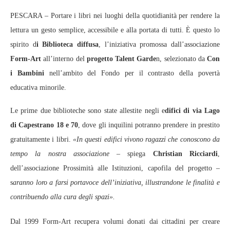
PESCARA – Portare i libri nei luoghi della quotidianità per rendere la
lettura un gesto semplice, accessibile e alla portata di tutti. È questo lo
spirito d
i Biblioteca diffusa
, l’iniziativa promossa dall’associazione
Form‑Art
all’interno del
progetto Talent Garde
n, selezionato da
Con
i Bambini
nell’ambito del Fondo per il contrasto della povertà
educativa minorile.
Le prime due biblioteche sono state allestite negli e
difici di via Lago
di Capestrano 18 e 70
, dove gli inquilini potranno prendere in prestito
gratuitamente i libri.
«In questi edifici vivono ragazzi che conoscono da
tempo la nostra associazione –
spiega
Christian Ricciardi
,
dell’associazione Prossimità alle Istituzioni, capofila del progetto –
s
aranno loro a farsi portavoce dell’iniziativa, illustrandone le finalità e
contribuendo alla cura degli spazi».
Dal 1999 Form‑Art recupera volumi donati dai cittadini per creare