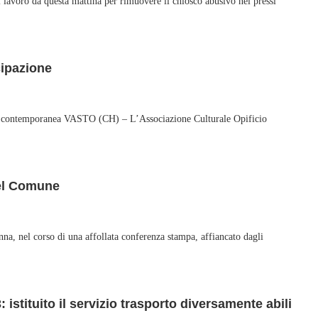
 lavoro da questa mattina per rimuovere il chiosco abusivo nei pressi
cipazione
arte contemporanea VASTO (CH) – L’Associazione Culturale Opificio
del Comune
, nel corso di una affollata conferenza stampa, affiancato dagli
: istituito il servizio trasporto diversamente abili