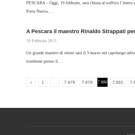
PESCARA – Oggi, 19 febbraio, sarà chiusa al traffico l’intera 
Porta Nuova, …
A Pescara il maestro Rinaldo Strappati pe
19 Febbraio 2013
Un grande maestro di ottoni sarà il 3 marzo nel capoluogo adr
trombone presso il …
1
…
7.878
7.879
7.880
7.881
7.