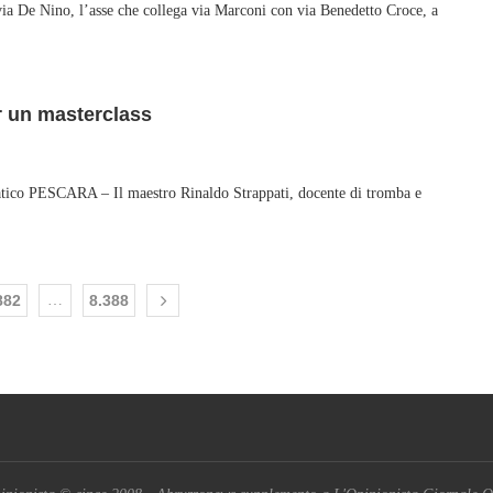
via De Nino, l’asse che collega via Marconi con via Benedetto Croce, a
r un masterclass
iatico PESCARA – Il maestro Rinaldo Strappati, docente di tromba e
882
…
8.388