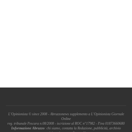
L'Opinionista © since 2008 - Abruzzonews supplemento a L'Opinionista Giornale
Online
reg. tribunale Pescara n.08/2008 - iscrizione al ROC n°17982 - P.iva 01873660680
Informazione Abruzzo
: chi siamo, contatta la Redazione, pubblicità, archivio