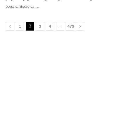
borsa di studio da …
1
2
3
4
…
479