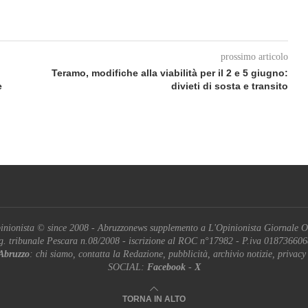
prossimo articolo
Teramo, modifiche alla viabilità per il 2 e 5 giugno:
e
divieti di sosta e transito
inionista © since 2008 - Abruzzonews supplemento a L'Opinionista Giornale O
g. tribunale Pescara n.08/2008 - iscrizione al ROC n°17982 - P.iva 01873660
Abruzzo
: chi siamo, contatta la Redazione, pubblicità, archivio notizie, privacy
SOCIAL:
Facebook
-
X
TORNA IN ALTO