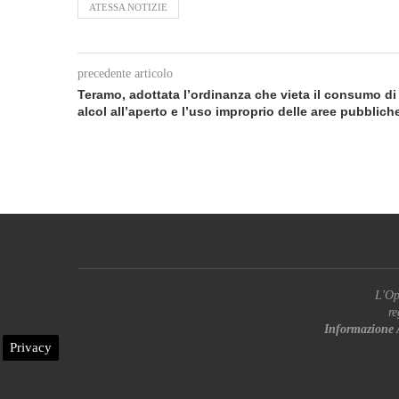
ATESSA NOTIZIE
precedente articolo
Teramo, adottata l’ordinanza che vieta il consumo di
alcol all’aperto e l’uso improprio delle aree pubblich
L'Op
re
Informazione 
Privacy