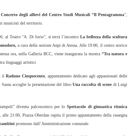
l
Concerto degli allievi del Centro Studi Musicali “Il Pentagramma
”,
 musicisti del territorio.
00, al Teatro “A. Di Iorio”, si terrà l’incontro
La bellezza della scultura
Pomodoro,
a cura della sezione Anpi di Atessa. Alle 19:00, il centro storico
stessa ora, nella Galleria BCC, viene inaugurata la mostra
“Tra natura e
ra linguaggi artistici.
a il
Raduno Cinquecento
, appuntamento dedicato agli appassionati delle
o Sassu accoglie la presentazione del libro
Una raccolta di scene
di Luigi
iampoli” diventa palcoscenico per lo
Spettacolo di ginnastica ritmica
, alle 21:00, Piazza Oberdan ospita il primo appuntamento della rassegna
 bambini
promosso dall’Amministrazione comunale.