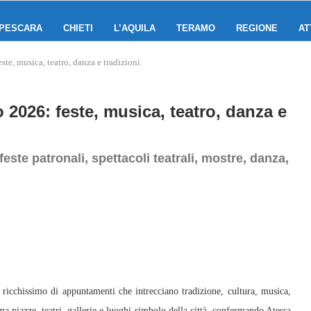
PESCARA
CHIETI
L’AQUILA
TERAMO
REGIONE
AT
este, musica, teatro, danza e tradizioni
o 2026: feste, musica, teatro, danza e
ste patronali, spettacoli teatrali, mostre, danza,
ricchissimo di appuntamenti che intrecciano tradizione, cultura, musica,
ma piazze, teatri, gallerie e luoghi simbolo della città, confermando Atessa