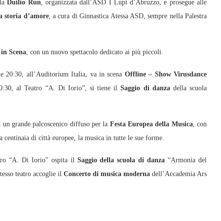
la
Duilio Run
, organizzata dall’ASD I Lupi d’Abruzzo, e prosegue alle
a storia d’amore
, a cura di Ginnastica Atessa ASD, sempre nella Palestra
 in Scena
, con un nuovo spettacolo dedicato ai più piccoli.
e 20:30, all’Auditorium Italia, va in scena
Offline – Show Virusdance
20:30, al Teatro “A. Di Iorio”, si tiene il
Saggio di danza
della scuola
 in un grande palcoscenico diffuso per la
Festa Europea della Musica
, con
a centinaia di città europee, la musica in tutte le sue forme.
atro “A. Di Iorio” ospita il
Saggio della scuola di danza
“Armonia del
esso teatro accoglie il
Concerto di musica moderna
dell’Accademia Ars