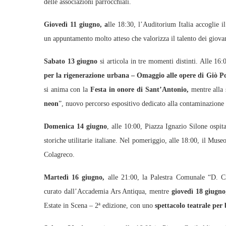
delle associazioni parrocchiali.
Giovedì 11 giugno, a
lle 18:30, l’Auditorium Italia accoglie i
un appuntamento molto atteso che valorizza il talento dei giovani
Sabato 13 giugno
si articola in tre momenti distinti. Alle 16:
per la rigenerazione urbana – Omaggio alle opere di Giò 
si anima con la
Festa in onore di Sant’Antonio,
mentre alla 
neon
”, nuovo percorso espositivo dedicato alla contaminazione t
Domenica 14 giugno
, alle 10:00, Piazza Ignazio Silone ospit
storiche utilitarie italiane. Nel pomeriggio, alle 18:00, il Muse
Colagreco.
Martedì 16 giugno,
alle 21:00, la Palestra Comunale “D. C
curato dall’Accademia Ars Antiqua, mentre
giovedì 18 giugno
Estate in Scena – 2ª edizione, con uno
spettacolo teatrale per