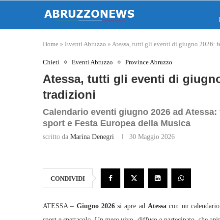
Home
»
Eventi Abruzzo
»
Atessa, tutti gli eventi di giugno 2026: f
Chieti
Eventi Abruzzo
Province Abruzzo
Atessa, tutti gli eventi di giugn
tradizioni
Calendario eventi giugno 2026 ad Atessa: fe
sport e Festa Europea della Musica
scritto da
Marina Denegri
30 Maggio 2026
CONDIVIDI
ATESSA –
Giugno 2026
si apre ad
Atessa
con un calendario 
sport e spettacolo. Un mese vivo, diffuso e partecipato, che ani