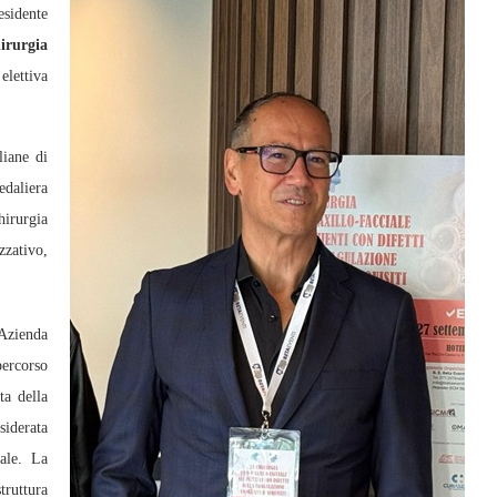
sidente
rurgia
lettiva
liane di
edaliera
irurgia
zzativo,
’Azienda
percorso
ta della
siderata
nale. La
truttura