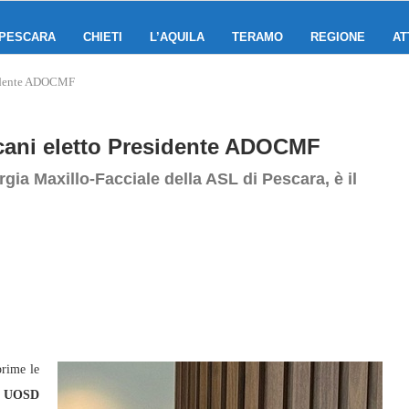
PESCARA
CHIETI
L’AQUILA
TERAMO
REGIONE
AT
esidente ADOCMF
scani eletto Presidente ADOCMF
urgia Maxillo‑Facciale della ASL di Pescara, è il
rime le
a
UOSD