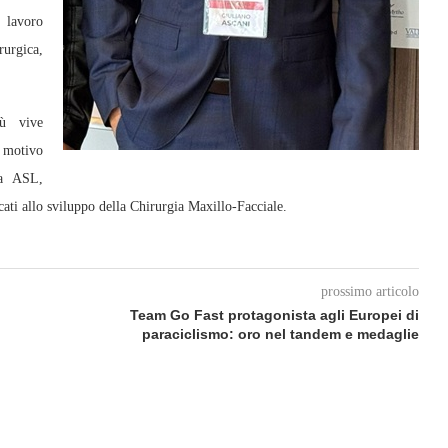
l lavoro
urgica,
iù vive
n motivo
ra ASL,
cati allo sviluppo della Chirurgia Maxillo‑Facciale.
prossimo articolo
Team Go Fast protagonista agli Europei di
paraciclismo: oro nel tandem e medaglie