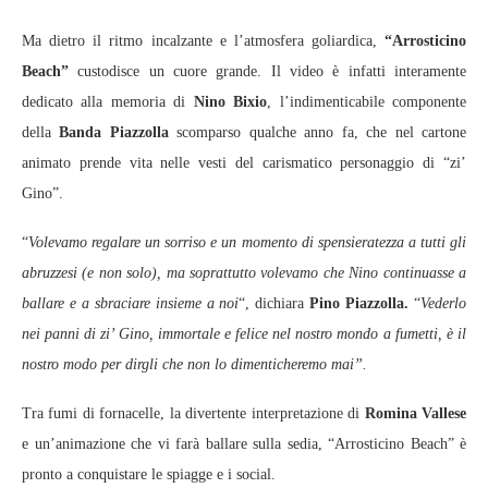
Ma dietro il ritmo incalzante e l’atmosfera goliardica,
“Arrosticino
Beach”
custodisce un cuore grande. Il video è infatti interamente
dedicato alla memoria di
Nino Bixio
, l’indimenticabile componente
della
Banda Piazzolla
scomparso qualche anno fa, che nel cartone
animato prende vita nelle vesti del carismatico personaggio di “zi’
Gino”.
“
Volevamo regalare un sorriso e un momento di spensieratezza a tutti gli
abruzzesi (e non solo), ma soprattutto volevamo che Nino continuasse a
ballare e a sbraciare insieme a noi
“, dichiara
Pino Piazzolla.
“
Vederlo
nei panni di zi’ Gino, immortale e felice nel nostro mondo a fumetti, è il
nostro modo per dirgli che non lo dimenticheremo mai”.
Tra fumi di fornacelle, la divertente interpretazione di
Romina Vallese
e un’animazione che vi farà ballare sulla sedia, “Arrosticino Beach” è
pronto a conquistare le spiagge e i social.