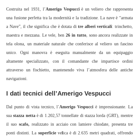
Costruita nel 1931, l’
Amerigo Vespucci
è un veliero che rappresenta
una fusione perfetta tra la modernità e la tradizione. La nave è “armata
a Nave”, il che significa che è dotata di
tre alberi verticali
: trinchetto,
maestra e mezzana. Le vele, ben
26 in tutto
, sono ancora realizzate in
tela olona, un materiale naturale che conferisce al veliero un fascino
unico. Ogni manovra è eseguita manualmente da un equipaggio
altamente specializzato, con il comandante che impartisce ordini
attraverso un fischietto, mantenendo viva l’atmosfera delle antiche
navigazioni.
I dati tecnici dell’Amerigo Vespucci
Dal punto di vista tecnico, l’
Amerigo Vespucci
è impressionante. La
sua
stazza netta
è di 1.202,57 tonnellate di stazza lorda (GRT), mentre
il suo
scafo,
realizzato in acciaio con lamiere chiodate, presenta tre
ponti distinti. La
superficie
ve
l
ica è di 2.635 metri quadrati, offrendo