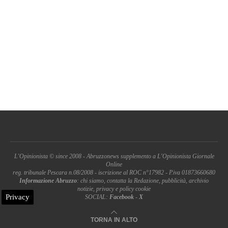
L'Opinionista © since 2008 - Abruzzonews supplemento a L'Opinionista Giornale
Online
reg. tribunale Pescara n.08/2008 - iscrizione al ROC n°17982 - P.iva 01873660680
Informazione Abruzzo
: chi siamo, contatta la Redazione, pubblicità, archivio
notizie, privacy e policy cookie
Privacy
SOCIAL:
Facebook
-
X
TORNA IN ALTO