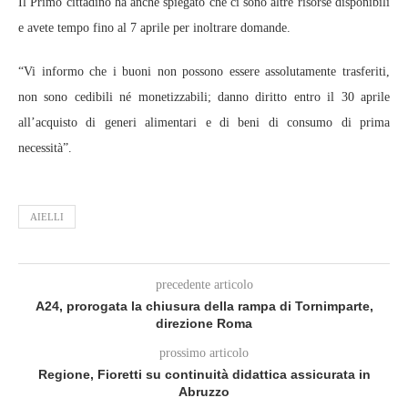
Il Primo cittadino ha anche spiegato che ci sono altre risorse disponibili
e avete tempo fino al 7 aprile per inoltrare domande.
“Vi informo che i buoni non possono essere assolutamente trasferiti,
non sono cedibili né monetizzabili; danno diritto entro il 30 aprile
all’acquisto di generi alimentari e di beni di consumo di prima
necessità”.
AIELLI
precedente articolo
A24, prorogata la chiusura della rampa di Tornimparte,
direzione Roma
prossimo articolo
Regione, Fioretti su continuità didattica assicurata in
Abruzzo