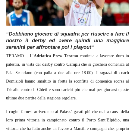
“Dobbiamo giocare di squadra per riuscire a fare il
nostro il derby ed avere quindi una maggiore
serenità per affrontare poi i playout
“
TERAMO – L’
Adriatica Press Teramo
continua a lavorare duro in
palestra, in vista del
derby
contro
Campli
che si giocherà domenica al
Pala Scapriano (con palla a due alle ore 18:00). I ragazzi di coach
Domizioli hanno smaltito in fretta la sconfitta di domenica scorsa al
Tricalle contro il Chieti e sono carichi più che mai per giocarsi queste
ultime due partite della stagione regolare.
I cugini farnesi arriveranno al Palaskà gasati più che mai a causa della
loro prima vittoria in campionato contro il Porto Sant’Elpidio, una
vittoria che ha fatto anche un favore a Marsili e compagni che, proprio