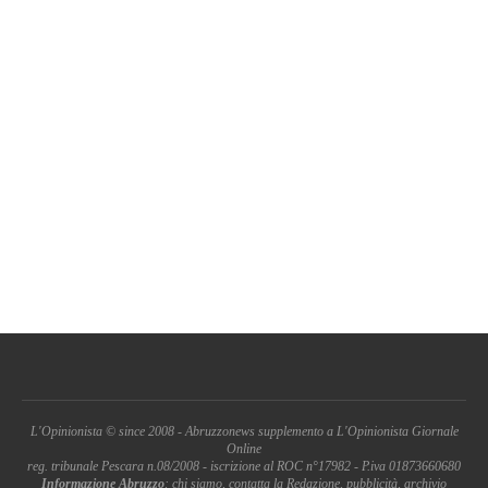
L'Opinionista © since 2008 - Abruzzonews supplemento a L'Opinionista Giornale
Online
reg. tribunale Pescara n.08/2008 - iscrizione al ROC n°17982 - P.iva 01873660680
Informazione Abruzzo
: chi siamo, contatta la Redazione, pubblicità, archivio