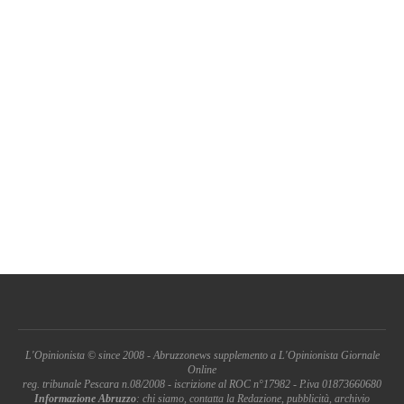
L'Opinionista © since 2008 - Abruzzonews supplemento a L'Opinionista Giornale
Online
reg. tribunale Pescara n.08/2008 - iscrizione al ROC n°17982 - P.iva 01873660680
Informazione Abruzzo
: chi siamo, contatta la Redazione, pubblicità, archivio