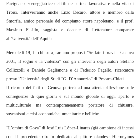
Pavignano, sceneggiatrice del film e partner lavorativa e nella vita di
Troisi. Interverranno anche Enzo Decaro, attore e membro della
Smorfia, amico personale del compianto attore napoletano, e il prof.
Massimo Fusillo, saggista e docente di Letterature comparate
all’Università dell’Aquila.
Mercoledì 19, in chiusura, saranno proposti “Se fate i bravi – Genova
2001, il sogno e la violenza” con gli interventi degli autori Stefano
Collizzolli e Daniele Gaglianone e di Federico Pagello, ricercatore
presso l’Università degli Studi “G. D’Annunzio” di Pescara-Chieti.
Il ricordo dei fatti di Genova porterà ad una attenta riflessione sulle
conseguenze di quei giorni e sul mondo globale di oggi, aperto e
multiculturale ma contemporaneamente portatore di chiusure,
sovranismi e crisi economiche, umanitarie e belliche.
“L’ombra di Goya” di José Luis López-Linares (già campione di incassi
con il precedente ritratto dedicato al pittore olandese Hieronymus