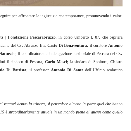
eguire per affrontare le ingiustizie contemporanee, promuovendo i valori
ts | Fondazione Pescarabruzzo
, in corso Umberto I, 87, che ospiterà
esidente del Csv Abruzzo Ets,
Casto Di Bonaventura;
il curatore
Antonio
Mattoscio
, il coordinatore della delegazione territoriale di Pescara del Csv
uti il sindaco di Pescara,
Carlo Masci;
la sindaca di Spoltore,
Chiara
nio Di Battista
; il professor
Antonio Di Sante
dell’Ufficio scolastico
i ragazzi dentro la trincea, si percepisce almeno in parte quel che hanno
1915 è straordinariamente attuale in un mondo pieno di guerre come quello