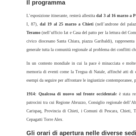
Il programma
L’esposizione itinerante, resterà allestita
dal 3 al 16 marzo a
P
I, 87),
dal 19 al 25 marzo a Chieti
(nell’androne del pala
Teramo
(nell’ufficio Iat e Casa del patto per la lettura del C
civico diocesano Santa Chiara, piazza Garibaldi), rappresenta u
generale tutta la comunità regionale al problema dei conflitti ch
In un contesto mondiale in cui la pace è minacciata e molte
memoria di eventi come la Tregua di Natale, affinché atti di c
esempi da seguire per affrontare le ingiustizie contemporanee, p
1914: Qualcosa di nuovo sul fronte occidental
e è stata r
patrocini tra cui Regione Abruzzo, Consiglio regionale dell’Ab
Carispaq, Provincia di Chieti, i Comuni di Pescara, Chieti, 
Cepagatti Torre Alex.
Gli orari di apertura nelle diverse sed