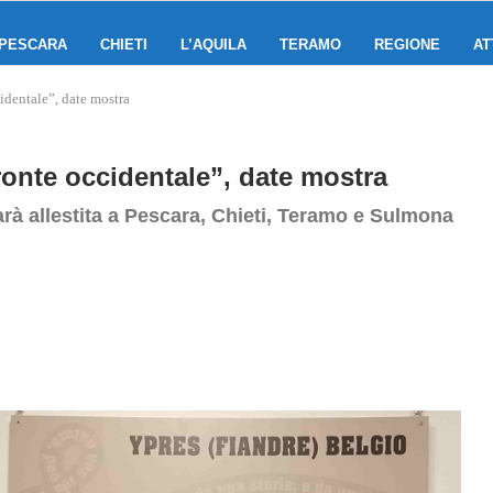
PESCARA
CHIETI
L’AQUILA
TERAMO
REGIONE
AT
identale”, date mostra
ronte occidentale”, date mostra
 sarà allestita a Pescara, Chieti, Teramo e Sulmona