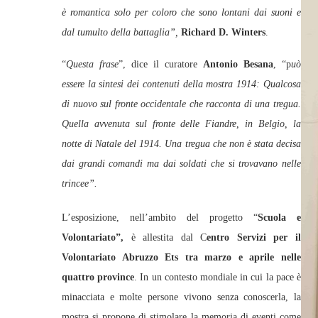
è romantica solo per coloro che sono lontani dai suoni e
dal tumulto della battaglia”,
Richard D. Winters
.
“
Questa frase
”, dice il curatore
Antonio Besana
, “p
uò
essere la sintesi dei contenuti della mostra 1914: Qualcosa
di nuovo sul fronte occidentale che racconta di una tregua.
Quella avvenuta sul fronte delle Fiandre, in Belgio, la
notte di Natale del 1914. Una tregua che non è stata decisa
dai grandi comandi ma dai soldati che si trovavano nelle
trincee”.
L’esposizione, nell’ambito del progetto “
Scuola e
Volontariato”,
è allestita dal C
entro Servizi per il
Volontariato Abruzzo Ets tra marzo e aprile
nelle
quattro province
. In un contesto mondiale in cui la pace è
minacciata e molte persone vivono senza conoscerla, la
mostra si propone di stimolare la memoria di eventi come