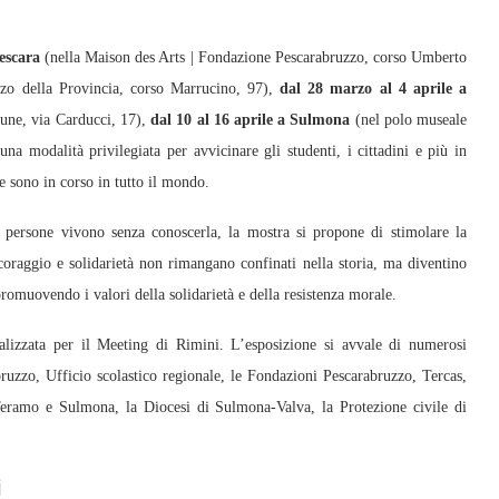
escara
(nella Maison des Arts | Fondazione Pescarabruzzo, corso Umberto
zzo della Provincia, corso Marrucino, 97),
dal 28 marzo al 4 aprile a
omune, via Carducci, 17),
dal 10 al 16 aprile a Sulmona
(nel polo museale
na modalità privilegiata per avvicinare gli studenti, i cittadini e più in
e sono in corso in tutto il mondo.
 persone vivono senza conoscerla, la mostra si propone di stimolare la
oraggio e solidarietà non rimangano confinati nella storia, ma diventino
romuovendo i valori della solidarietà e della resistenza morale.
ealizzata per il Meeting di Rimini. L’esposizione si avvale di numerosi
ruzzo, Ufficio scolastico regionale, le Fondazioni Pescarabruzzo, Tercas,
Teramo e Sulmona, la Diocesi di Sulmona-Valva, la Protezione civile di
i