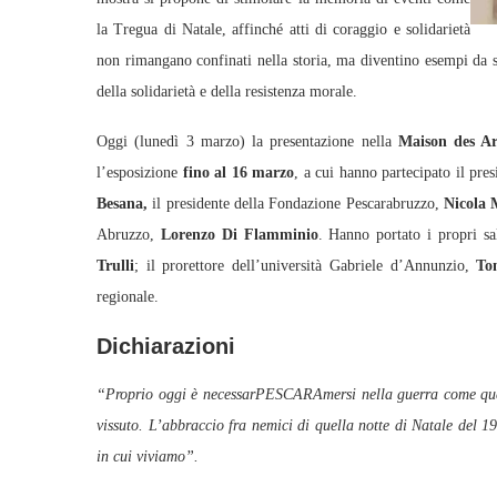
la Tregua di Natale, affinché atti di coraggio e solidarietà
non rimangano confinati nella storia, ma diventino esempi da s
della solidarietà e della resistenza morale.
Oggi (lunedì 3 marzo) la presentazione nella
Maison des Ar
l’esposizione
fino al 16 marzo
, a cui hanno partecipato il pr
Besana,
il presidente della Fondazione Pescarabruzzo,
Nicola 
Abruzzo,
Lorenzo Di Flamminio
. Hanno portato i propri sal
Trulli
; il prorettore dell’università Gabriele d’Annunzio,
To
regionale.
Dichiarazioni
“Proprio oggi è necessarPESCARA
mersi nella guerra come que
vissuto. L’abbraccio fra nemici di quella notte di Natale del 
in cui viviamo”.