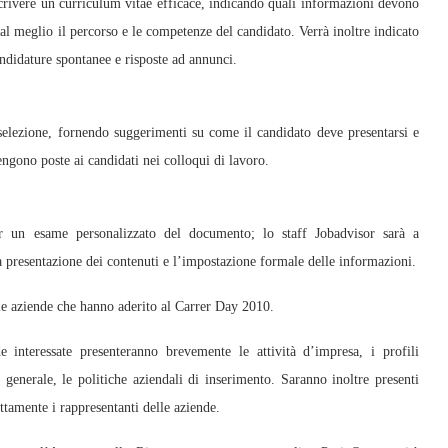
scrivere un curriculum vitae efficace, indicando quali informazioni devono
al meglio il percorso e le competenze del candidato. Verrà inoltre indicato
andidature spontanee e risposte ad annunci.
selezione, fornendo suggerimenti su come il candidato deve presentarsi e
gono poste ai candidati nei colloqui di lavoro.
er un esame personalizzato del documento; lo staff Jobadvisor sarà a
a presentazione dei contenuti e l’impostazione formale delle informazioni.
 le aziende che hanno aderito al Carrer Day 2010.
e interessate presenteranno brevemente le attività d’impresa, i profili
in generale, le politiche aziendali di inserimento. Saranno inoltre presenti
ettamente i rappresentanti delle aziende.