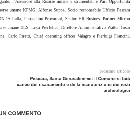
gante, l’Assessore alla Risorse umane e strumentali e Pari Opportunità
risorse umane KPMG, Alfonso Suppa, Socio responsabile Ufficio Pescara
NDA Italia, Pasqualino Provaroni, Senior HR Business Partner Micron
sorse umane BLS, Luca Pierfelice, Direttore Amministrativo Walter Tosto
e, Carlo Piretti, Chief operating officer Valagro e Pierluigi Francini,
prossimo articolo
Pescara, Santa Gerusalemme: il Comune si farà
carico del risanamento e della manutenzione dei resti
archeologici
 UN COMMENTO