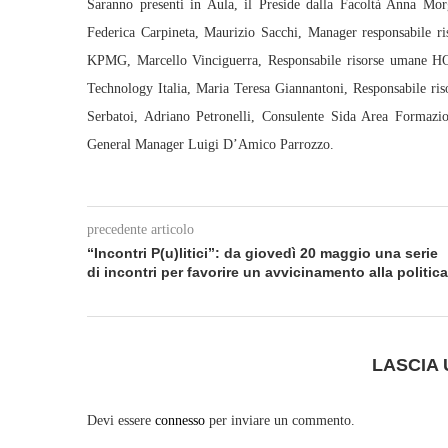
Saranno presenti in Aula, il Preside dalla Facoltà Anna Mor
Federica Carpineta, Maurizio Sacchi, Manager responsabile 
KPMG, Marcello Vinciguerra, Responsabile risorse umane HO
Technology Italia, Maria Teresa Giannantoni, Responsabile ri
Serbatoi, Adriano Petronelli, Consulente Sida Area Formazion
General Manager Luigi D’Amico Parrozzo.
precedente articolo
“Incontri P(u)litici”: da giovedì 20 maggio una serie
di incontri per favorire un avvicinamento alla politica
LASCIA
Devi essere
connesso
per inviare un commento.