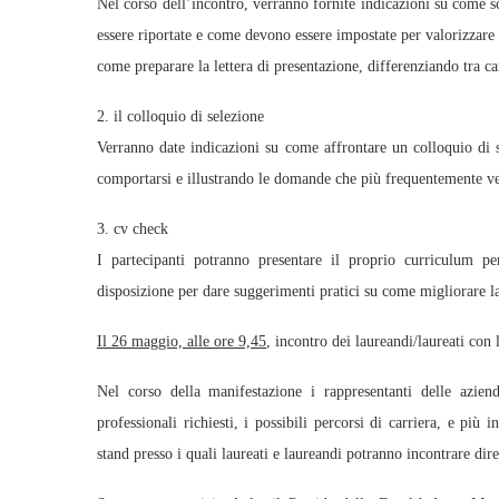
Nel corso dell’incontro, verranno fornite indicazioni su come 
essere riportate e come devono essere impostate per valorizzare 
come preparare la lettera di presentazione, differenziando tra c
2. il colloquio di selezione
Verranno date indicazioni su come affrontare un colloquio di 
comportarsi e illustrando le domande che più frequentemente ven
3. cv check
I partecipanti potranno presentare il proprio curriculum p
disposizione per dare suggerimenti pratici su come migliorare l
Il 26 maggio, alle ore 9,45
, incontro dei laureandi/laureati con
Nel corso della manifestazione i rappresentanti delle aziend
professionali richiesti, i possibili percorsi di carriera, e più 
stand presso i quali laureati e laureandi potranno incontrare dir