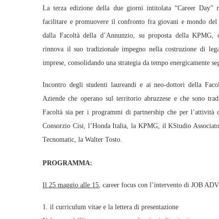
La terza edizione della due giorni intitolata “Career Day” n
facilitare e promuovere il confronto fra giovani e mondo del
dalla Facoltà della d’Annunzio, su proposta della KPMG,
rinnova il suo tradizionale impegno nella costruzione di le
imprese, consolidando una strategia da tempo energicamente seg
Incontro degli studenti laureandi e ai neo-dottori della Fac
Aziende che operano sul territorio abruzzese e che sono trad
Facoltà sia per i programmi di partnership che per l’attività d
Consorzio Cisi, l’Honda Italia, la KPMG, il KStudio Associato,
Tecnomatic, la Walter Tosto.
PROGRAMMA:
Il 25 maggio alle 15
, career focus con l’intervento di JOB ADVI
1. il curriculum vitae e la lettera di presentazione