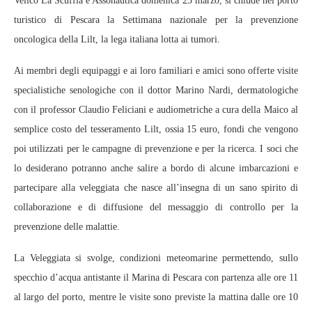
Velico La Scuffia e Assonautica domenica 23 marzo, si chiude nel porto
turistico di Pescara la Settimana nazionale per la prevenzione
oncologica della Lilt, la lega italiana lotta ai tumori.
Ai membri degli equipaggi e ai loro familiari e amici sono offerte visite
specialistiche senologiche con il dottor Marino Nardi, dermatologiche
con il professor Claudio Feliciani e audiometriche a cura della Maico al
semplice costo del tesseramento Lilt, ossia 15 euro, fondi che vengono
poi utilizzati per le campagne di prevenzione e per la ricerca. I soci che
lo desiderano potranno anche salire a bordo di alcune imbarcazioni e
partecipare alla veleggiata che nasce all’insegna di un sano spirito di
collaborazione e di diffusione del messaggio di controllo per la
prevenzione delle malattie.
La Veleggiata si svolge, condizioni meteomarine permettendo, sullo
specchio d’acqua antistante il Marina di Pescara con partenza alle ore 11
al largo del porto, mentre le visite sono previste la mattina dalle ore 10