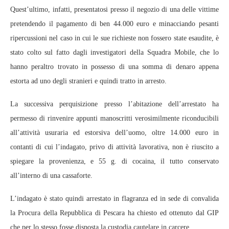
Quest’ultimo, infatti, presentatosi presso il negozio di una delle vittime
pretendendo il pagamento di ben 44.000 euro e minacciando pesanti
ripercussioni nel caso in cui le sue richieste non fossero state esaudite, è
stato colto sul fatto dagli investigatori della Squadra Mobile, che lo
hanno peraltro trovato in possesso di una somma di denaro appena
estorta ad uno degli stranieri e quindi tratto in arresto.
La successiva perquisizione presso l’abitazione dell’arrestato ha
permesso di rinvenire appunti manoscritti verosimilmente riconducibili
all’attività usuraria ed estorsiva dell’uomo, oltre 14.000 euro in
contanti di cui l’indagato, privo di attività lavorativa, non è riuscito a
spiegare la provenienza, e 55 g. di cocaina, il tutto conservato
all’interno di una cassaforte.
L’indagato è stato quindi arrestato in flagranza ed in sede di convalida
la Procura della Repubblica di Pescara ha chiesto ed ottenuto dal GIP
che per lo stesso fosse disposta la custodia cautelare in carcere.