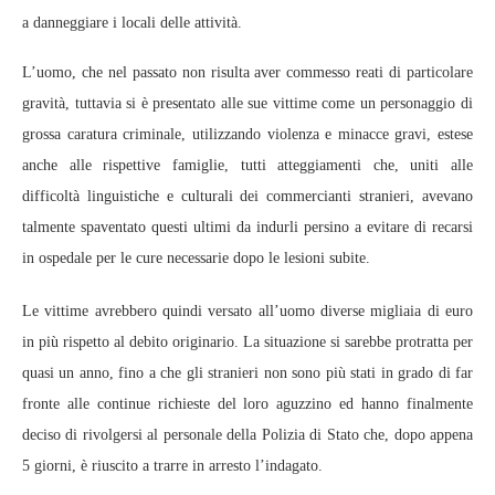
a danneggiare i locali delle attività.
L’uomo, che nel passato non risulta aver commesso reati di particolare
gravità, tuttavia si è presentato alle sue vittime come un personaggio di
grossa caratura criminale, utilizzando violenza e minacce gravi, estese
anche alle rispettive famiglie, tutti atteggiamenti che, uniti alle
difficoltà linguistiche e culturali dei commercianti stranieri, avevano
talmente spaventato questi ultimi da indurli persino a evitare di recarsi
in ospedale per le cure necessarie dopo le lesioni subite.
Le vittime avrebbero quindi versato all’uomo diverse migliaia di euro
in più rispetto al debito originario. La situazione si sarebbe protratta per
quasi un anno, fino a che gli stranieri non sono più stati in grado di far
fronte alle continue richieste del loro aguzzino ed hanno finalmente
deciso di rivolgersi al personale della Polizia di Stato che, dopo appena
5 giorni, è riuscito a trarre in arresto l’indagato.