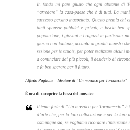
In fondo mi pare giusto che ogni abitante di To
“arredare” la casa-paese che è di tutti. La mani
successo persino inaspettato. Questo premia chi ci
tanti sponsor pubblici e privati, e lascia ben s
popolazione, i giovani e i ragazzi in particolar m
giorno non lontano, accanto ai graditi maestri che 
sezione per le scuole, per poter realizzare alcuni mo
a cominciare dai più piccoli, il desiderio di circond
e fa ben sperare per il futuro.
Alfredo Paglione – Ideatore di “Un mosaico per Tornareccio”
È ora di riscoprire la forza del mosaico
Il tema forte di “Un mosaico per Tornareccio” è il 
d’arte che, per la loro collocazione e per la loro n
comunque sia, se vogliamo ricordare l’intenzione mu