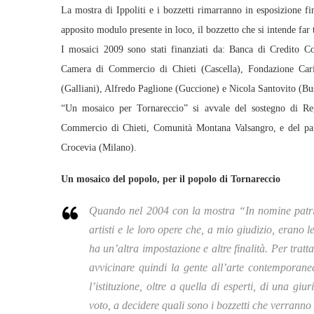
La mostra di Ippoliti e i bozzetti rimarranno in esposizione fin
apposito modulo presente in loco, il bozzetto che si intende far
I mosaici 2009 sono stati finanziati da: Banca di Credito C
Camera di Commercio di Chieti (Cascella), Fondazione Cari
(Galliani), Alfredo Paglione (Guccione) e Nicola Santovito (Bu
“Un mosaico per Tornareccio” si avvale del sostegno di Re
Commercio di Chieti, Comunità Montana Valsangro, e del patr
Crocevia (Milano).
Un mosaico del popolo, per il popolo di Tornareccio
Quando nel 2004 con la mostra “In nomine patris
artisti e le loro opere che, a mio giudizio, eran
ha un’altra impostazione e altre finalità. Per trat
avvicinare quindi la gente all’arte contemporanea
l’istituzione, oltre a quella di esperti, di una g
voto, a decidere quali sono i bozzetti che verranno 