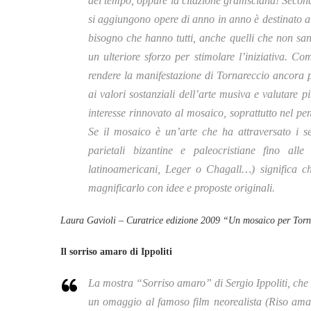
del tempo, oppure la citazione gramsciana! Second
si aggiungono opere di anno in anno è destinato a d
bisogno che hanno tutti, anche quelli che non san
un ulteriore sforzo per stimolare l’iniziativa. C
rendere la manifestazione di Tornareccio ancora pi
ai valori sostanziali dell’arte musiva e valutare p
interesse rinnovato al mosaico, soprattutto nel pe
Se il mosaico è un’arte che ha attraversato i s
parietali bizantine e paleocristiane fino all
latinoamericani, Leger o Chagall…) significa ch
magnificarlo con idee e proposte originali.
Laura Gavioli – Curatrice edizione 2009 “Un mosaico per Torn
Il sorriso amaro di Ippoliti
La mostra “Sorriso amaro” di Sergio Ippoliti, che r
un omaggio al famoso film neorealista (Riso ama