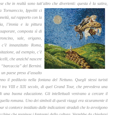
se che in realtà sono tutt’altro che divertenti: questa è la satira,
 Tornareccio, Ippoliti ci
aneità, sul rapporto con la
ia, l’ironia e la pittura
saporare, composta sì di
oncino, sale, origano,
c’è innanzitutto Roma,
sitazione, ad esempio, c’è
icelli, che anziché nascere
 “barcaccia” del Bernini.
i un paese preso d’assalto
no il pediluvio nella fontana del Nettuno. Quegli stessi turisti
tivi tra VIII e XIX secolo, di quel Grand Tour, che prevedeva una
i una buona educazione. Gli intellettuali venivano a cercare il
quella romana. Uno dei simboli di questi viaggi era sicuramente il
r si contorce insidiato dalle indicazioni stradali che lo avvolgono
chine che respinge i fantasmi della cultura. Verrebbe da chiedersi