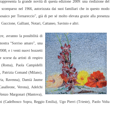
rappresenta la grande novità di questa edizione 2009: una riedizione del
 scomparso nel 1966, autorizzata dai suoi familiari che in questo modo
osaico per Tornareccio”, già di per sé molto elevata grazie alla presenza
a, Guccione, Galliani, Notari, Cattaneo, Savinio e altri.
e, avranno la possibilità di
 mostra “Sorriso amaro”, una
 2008, e i venti nuovi bozzetti
 scorse da artisti di respiro
i (Roma), Paola Campidelli
), Patrizia Comand (Milano),
rvia, Ravenna), Damià Jaume
Casalleone, Verona), Adelchi
 Renzo Margonari (Mantova),
 (Cadelbosco Sopra, Reggio Emilia), Ugo Pierri (Trieste), Paolo Volta