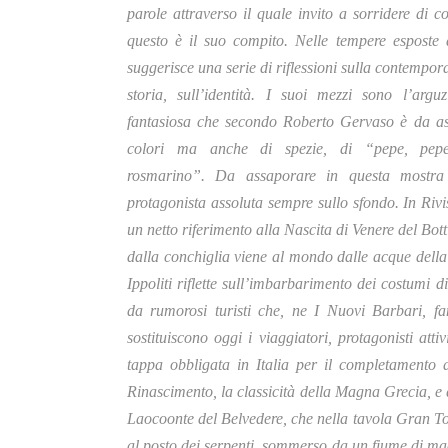
parole attraverso il quale invito a sorridere di co
questo è il suo compito.
Nelle tempere esposte a
suggerisce una serie di riflessioni sulla contempor
storia, sull’identità. I suoi mezzi sono l’arguz
fantasiosa che secondo Roberto Gervaso è da as
colori ma anche di spezie, di “pepe, peper
rosmarino”. Da assaporare in questa mostra 
protagonista assoluta sempre sullo sfondo. In Rivi
un netto riferimento alla Nascita di Venere del Bott
dalla conchiglia viene al mondo dalle acque della
Ippoliti riflette sull’imbarbarimento dei costumi d
da rumorosi turisti che, ne I Nuovi Barbari, fan
sostituiscono oggi i viaggiatori, protagonisti at
tappa obbligata in Italia per il completamento d
Rinascimento, la classicità della Magna Grecia, e 
Laocoonte del Belvedere, che nella tavola Gran Tou
al posto dei serpenti, sommerso da un fiume di mac