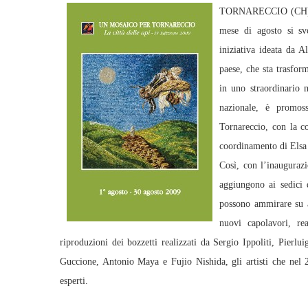
TORNARECCIO (CH) – L
mese di agosto si sv
iniziativa ideata da A
paese, che sta trasfor
in uno straordinario 
nazionale, è promos
Tornareccio, con la co
coordinamento di Elsa B
Così, con l’inauguraz
aggiungono ai sedici 
possono ammirare su al
nuovi capolavori, re
riproduzioni dei bozzetti realizzati da Sergio Ippoliti, Pierl
Guccione, Antonio Maya e Fujio Nishida, gli artisti che nel 
esperti.