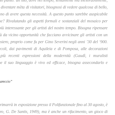
o punto: un sito, dove nel tempo, lentamente ma inesorabilmente,
iventare mèta di visitatori, bisognosi di vedere qualcosa di bello,
no di avere questa necessità. A questo punto sarebbe auspicabile
ome? Rivalutando gli aspetti formali e sostanziali del mosaico per
ù interessante per gli artisti del nostro tempo. Bisogna ripensare
iù da vicino opportunità che facciano avvicinare gli artisti con un
nsiero, proprio come fu per Gino Severini negli anni ’30 del ‘900.
ecoli, dai pavimenti di Aquileia e di Pomposa, alle decorazioni
e più recenti espressioni della modernità (Gaudì, i muralisti
e il suo linguaggio è vivo ed efficace, bisogna assecondarlo e
areccio”
imarrà in esposizione presso il Polifunzionale fino al 30 agosto, è
ro, G. De Santis, 1949), ma è anche un rifacimento, un gioco di