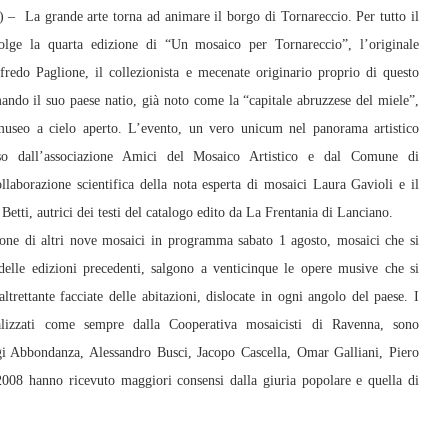
a grande arte torna ad animare il borgo di Tornareccio. Per tutto il
olge la quarta edizione di “Un mosaico per Tornareccio”, l’originale
lfredo Paglione, il collezionista e mecenate originario proprio di questo
mando il suo paese natio, già noto come la “capitale abruzzese del miele”,
museo a cielo aperto. L’evento, un vero unicum nel panorama artistico
so dall’associazione Amici del Mosaico Artistico e dal Comune di
llaborazione scientifica della nota esperta di mosaici Laura Gavioli e il
etti, autrici dei testi del catalogo edito da La Frentania di Lanciano.
ione di altri nove mosaici in programma sabato 1 agosto, mosaici che si
delle edizioni precedenti, salgono a venticinque le opere musive che si
trettante facciate delle abitazioni, dislocate in ogni angolo del paese. I
alizzati come sempre dalla Cooperativa mosaicisti di Ravenna, sono
uigi Abbondanza, Alessandro Busci, Jacopo Cascella, Omar Galliani, Piero
2008 hanno ricevuto maggiori consensi dalla giuria popolare e quella di