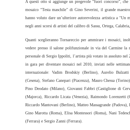
A questi otto si aggiunge un pregevole “fuori concorso”, che 
mosaico “Testa maschile” di Gino Severini, il grande maestro
hanno voluto dare un’ulteriore autorevolezza artistica a “Un m
negli anni scorsi di artisti del calibro di Sassu, Ortega, Calabri
Quanti sceglieranno Tornareccio per ammirare i mosaici, inoltr
vedere presso il salone polifunzionale in via del Carmine la
personale di Sergio Ippoliti, l’artista più votato in assoluto nel
in gara per diventare mosaici nel 2010, inviati nelle settimane
internazionale: Vadim Brodskiy (Berlino), Aurelio Bulzatt
(Cesena), Stefano Canepari (Piacenza), Mauro Chessa (Torino
Pino Deodato (Milano), Giovanni Fabbri (Castiglione di Ce
(Majorca), Riccardo Licata (Venezia), Raimondo Lorenzetti (
Riccardo Mantovani (Berlino), Matteo Massagrande (Padova),
Gino Marotta (Roma), Elisa Montessori (Roma), Nani Tedeschi
(Ferrara) e Sergio Zanni (Ferrara).