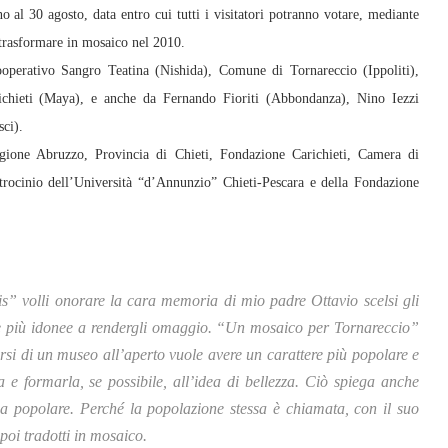
o al 30 agosto, data entro cui tutti i visitatori potranno votare, mediante
 trasformare in mosaico nel 2010.
ooperativo Sangro Teatina (Nishida), Comune di Tornareccio (Ippoliti),
chieti (Maya), e anche da Fernando Fioriti (Abbondanza), Nino Iezzi
sci).
gione Abruzzo, Provincia di Chieti, Fondazione Carichieti, Camera di
ocinio dell’Università “d’Annunzio” Chieti-Pescara e della Fondazione
” volli onorare la cara memoria di mio padre Ottavio scelsi gli
o le più idonee a rendergli omaggio. “Un mosaico per Tornareccio”
tarsi di un museo all’aperto vuole avere un carattere più popolare e
 e formarla, se possibile, all’idea di bellezza. Ciò spiega anche
iuria popolare. Perché la popolazione stessa è chiamata, con il suo
poi tradotti in mosaico.