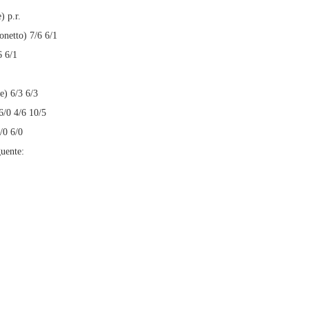
) p.r.
netto) 7/6 6/1
6 6/1
e) 6/3 6/3
6/0 4/6 10/5
/0 6/0
guente: