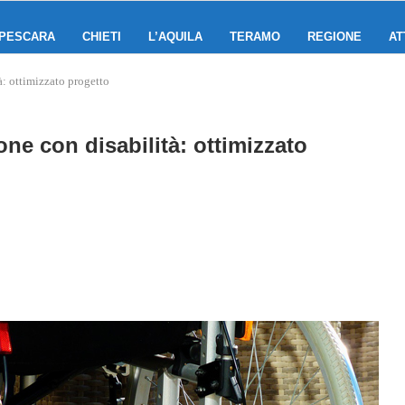
PESCARA
CHIETI
L’AQUILA
TERAMO
REGIONE
AT
à: ottimizzato progetto
one con disabilità: ottimizzato