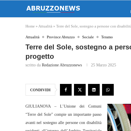
Home
»
Attualità
»
Terre del Sole, sostegno a persone con disabilit
Attualità
Province Abruzzo
Sociale
Teramo
Terre del Sole, sostegno a pers
progetto
scritto da
Redazione Abruzzonews
25 Marzo 2025
CONDIVIDI
GIULIANOVA – L’Unione dei Comuni
“Terre del Sole” compie un importante passo
avanti nel sostegno alle persone con disabilità
residenti all’interno dell’Ambito Territoriale