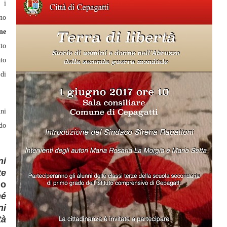
 i
no
ne
tto
to
 di
nni
do
ni
te
no
hé
i
tà