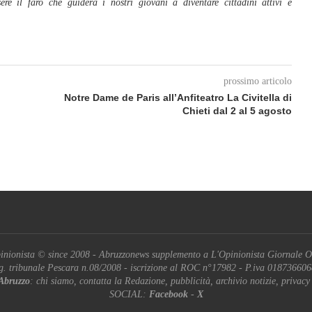
sere il faro che guiderà i nostri giovani a diventare cittadini attivi e
prossimo articolo
Notre Dame de Paris all’Anfiteatro La Civitella di
Chieti dal 2 al 5 agosto
inionista © since 2008 - Abruzzonews supplemento a L'Opinionista Giornale O
g. tribunale Pescara n.08/2008 - iscrizione al ROC n°17982 - P.iva 01873660
Abruzzo
: chi siamo, contatta la Redazione, pubblicità, archivio notizie, privacy
SOCIAL:
Facebook
-
X