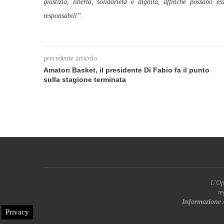
giustizia, libertà, solidarietà e dignità, affinché possano es
responsabili”.
precedente articolo
Amatori Basket, il presidente Di Fabio fa il punto
sulla stagione terminata
L'Op
re
Informazione 
Privacy