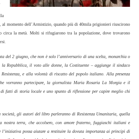
.
la
3, al momento dell’Armistizio, quando più di 40mila prigionieri riuscirono
o circa la metà. Molti si rifugiarono tra la popolazione, dove trovarono
rsi.
ata del 2 giugno, che non è solo l’anniversario di una scelta, monarchia o
e: la Repubblica, il voto alle donne, la Costituente – aggiunge il sindaco
 Resistenza, e alla volontà di riscatto del popolo italiano. Alla presenza
i che vorranno partecipare, la giornalista Maria Rosaria La Morgia e il
i fatti di storia locale e uno spunto di riflessione per capire meglio chi
 società, gli autori del libro parleranno di Resistenza Umanitaria, quella
nostra terra, che accolsero, con amore fraterno, fuggiaschi italiani e
 l’iniziativa possa aiutare a restituire la dovuta importanza ai principi di