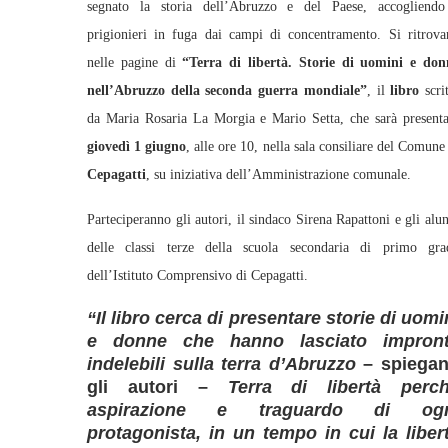
segnato la storia dell’Abruzzo e del Paese, accogliendo
prigionieri in fuga dai campi di concentramento. Si ritrova
nelle pagine di
“Terra di libertà. Storie di uomini e don
nell’Abruzzo della seconda guerra mondiale”
, il
libro
scri
da Maria Rosaria La Morgia e Mario Setta, che sarà presenta
giovedì 1 giugno
, alle ore 10, nella sala consiliare del Comune
Cepagatti
, su iniziativa dell’Amministrazione comunale.
Parteciperanno gli autori, il sindaco Sirena Rapattoni e gli alu
delle classi terze della scuola secondaria di primo gra
dell’Istituto Comprensivo di Cepagatti.
“Il libro cerca di presentare storie di uomi
e donne che hanno lasciato impron
indelebili sulla terra d’Abruzzo
– spiega
gli autori –
Terra di libertà perc
aspirazione e traguardo di ogn
protagonista, in un tempo in cui la liber