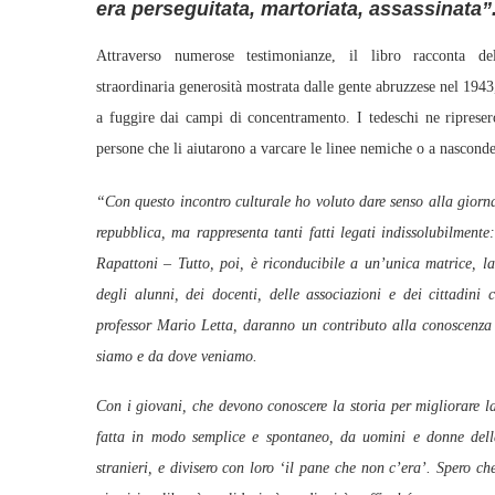
era perseguitata, martoriata, assassinata”
Attraverso numerose testimonianze, il libro racconta del
straordinaria generosità mostrata dalle gente abruzzese nel 194
a fuggire dai campi di concentramento. I tedeschi ne ripreser
persone che li aiutarono a varcare le linee nemiche o a nasconde
“Con questo incontro culturale ho voluto dare senso alla giorn
repubblica, ma rappresenta tanti fatti legati indissolubilment
Rapattoni – Tutto, poi, è riconducibile a un’unica matrice, la
degli alunni, dei docenti, delle associazioni e dei cittadin
professor Mario Letta, daranno un contributo alla conoscenza d
siamo e da dove veniamo.
Con i giovani, che devono conoscere la storia per migliorare la
fatta in modo semplice e spontaneo, da uomini e donne della 
stranieri, e divisero con loro ‘il pane che non c’era’. Spero che