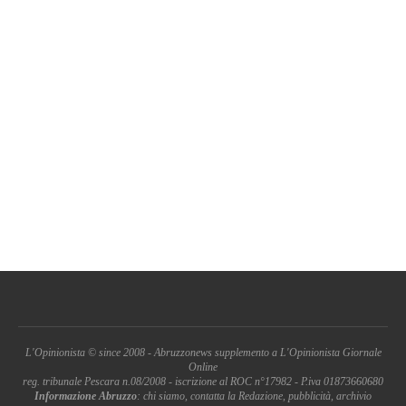
L'Opinionista © since 2008 - Abruzzonews supplemento a L'Opinionista Giornale
Online
reg. tribunale Pescara n.08/2008 - iscrizione al ROC n°17982 - P.iva 01873660680
Informazione Abruzzo
: chi siamo, contatta la Redazione, pubblicità, archivio